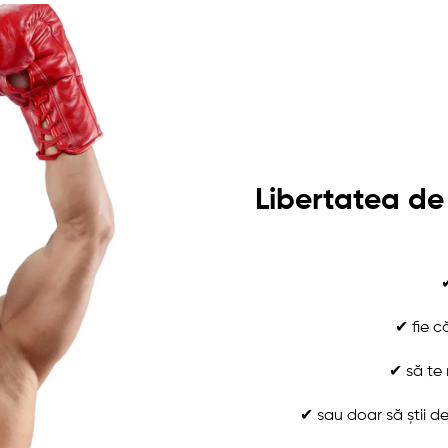
Libertatea de
✔
✔ fie c
✔ să te 
✔ sau doar să știi d