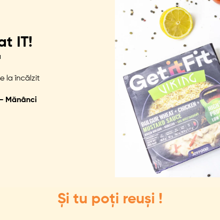
t IT!
ă
la încălzit
 – Mănânci
Și tu poți reuși !