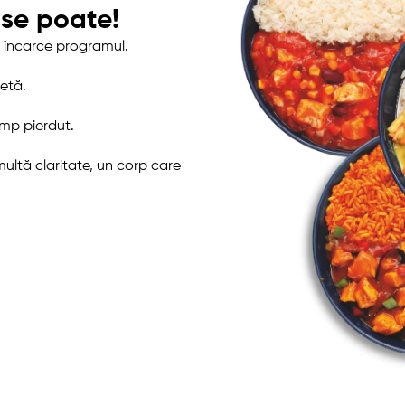
, se poate!
ți încarce programul.
etă.
imp pierdut.
ultă claritate, un corp care
.