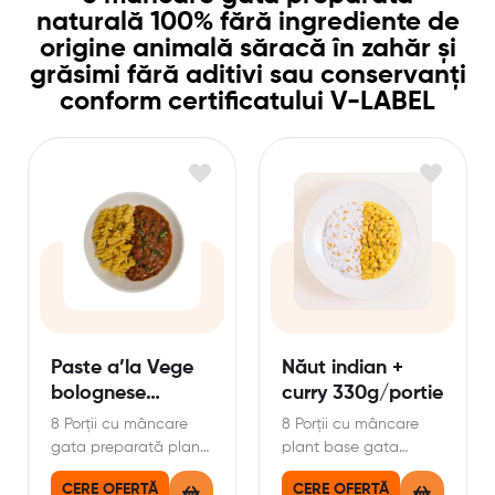
naturală 100% fără ingrediente de
origine animală săracă în zahăr și
grăsimi fără aditivi sau conservanți
conform certificatului V-LABEL
Paste a’la Vege
Năut indian +
bolognese
curry 330g/portie
330g/portie
8 Porții cu mâncare
8 Porții cu mâncare
gata preparată plant
plant base gata
base categoria
preparată categoria
CERE OFERTĂ
CERE OFERTĂ
convenience din
convenience din