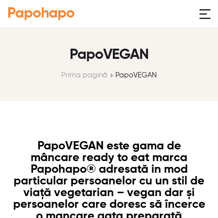
Papohapo
PapoVEGAN
Prima pagină
PapoVEGAN
PapoVEGAN este gama de
mâncare ready to eat marca
Papohapo® adresată in mod
particular persoanelor cu un stil de
viață vegetarian – vegan dar și
persoanelor care doresc să încerce
o mancare gata preparată