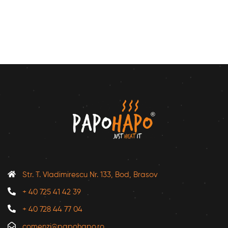
Str. T. Vladimirescu Nr. 133, Bod, Brasov
+ 40 725 41 42 39
+ 40 728 44 77 04
comenzi@papohapo.ro