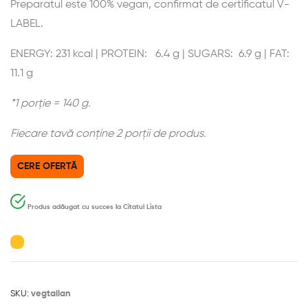
Preparatul este 100% vegan, confirmat de certificatul V-
LABEL.
ENERGY: 231 kcal | PROTEIN: 6.4 g | SUGARS: 6.9 g | FAT:
11.1 g
*1 porție = 140 g.
Fiecare tavă conține 2 porții de produs.
CERE OFERTĂ
Produs adăugat cu succes la Citatul Lista
SKU:
vegtailan