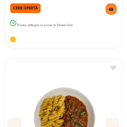
CERE OFERTĂ
Produs adăugat cu succes la Citatul Lista