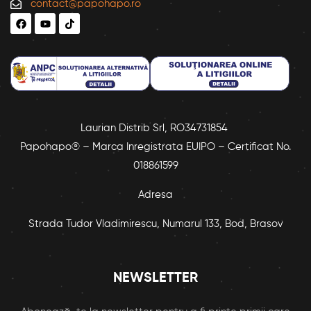
contact@papohapo.ro
Laurian Distrib Srl, RO34731854
Papohapo® – Marca Inregistrata EUIPO – Certificat No.
018861599
Adresa
Strada Tudor Vladimirescu, Numarul 133, Bod, Brasov
NEWSLETTER