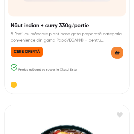
Năut indian + curry 330g/portie
8 Porții cu mâncare plant base gata preparată categoria
convenience din gama PapoVEGAN® – pentru…
CERE OFERTĂ
Produs adăugat cu succes la Citatul Lista