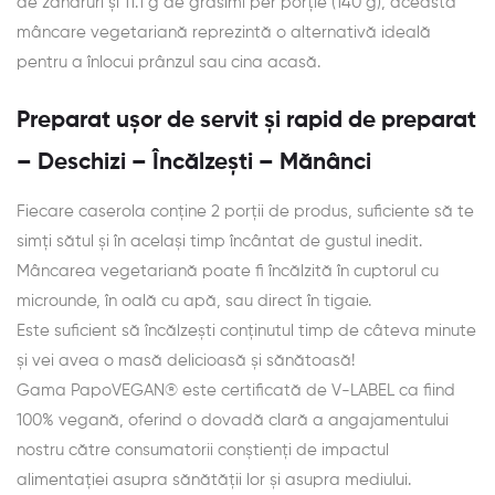
de zaharuri și 11.1 g de grăsimi per porție (140 g), această
mâncare vegetariană reprezintă o alternativă ideală
pentru a înlocui prânzul sau cina acasă.
Preparat ușor de servit și rapid de preparat
– Deschizi – Încălzești – Mănânci
Fiecare caserola conține 2 porții de produs, suficiente să te
simți sătul și în același timp încântat de gustul inedit.
Mâncarea vegetariană poate fi încălzită în cuptorul cu
microunde, în oală cu apă, sau direct în tigaie.
Este suficient să încălzești conținutul timp de câteva minute
și vei avea o masă delicioasă și sănătoasă!
Gama PapoVEGAN® este certificată de V-LABEL ca fiind
100% vegană, oferind o dovadă clară a angajamentului
nostru către consumatorii conștienți de impactul
alimentației asupra sănătății lor și asupra mediului.