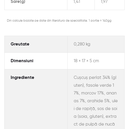
Sare(g)
1,41
1,97
Din calcule bazate pe date din literatura de specialitate. 1 portie = 140gg
Greutate
0,280 kg
Dimensiuni
18 × 17 × 5 cm
Ingrediente
Cușcuș perlat 34% (gl
uten), fasole verde 1
7%, morcov 17%, anan
as 7%, arahide 5%, ule
i de rapiță, sos de soi
a (soia, gluten), extra
ct de pulpă de nucă