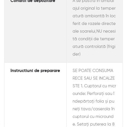
Conditii de depozitare
A se păstra în ambal
ajul original la temper
atură ambiantă în loc
ferit de razele directe
ale soarelui,NU necesi
tă condiții de temper
atură controlată (frigi
der)
Instructiuni de preparare
SE POATE CONSUMA
RECE SAU SE INCALZE
STE 1. Cuptorul cu micr
ounde: Perforați sau î
ndepărtați folia și pu
neți tava/caserola în
cuptorul cu micround
e. Setați puterea la 8