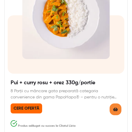
Pui + curry rosu + orez 330g/portie
8 Porții cu mâncare gata preparată categoria
convenience din gama PapoHapo® – pentru o nutriție…
CERE OFERTĂ
Produs adăugat cu succes la Citatul Lista