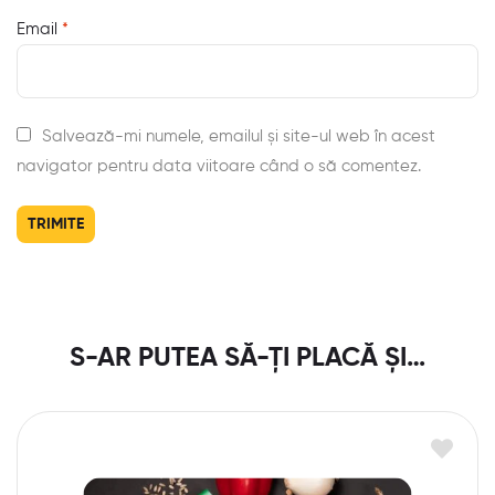
Email
*
Salvează-mi numele, emailul și site-ul web în acest
navigator pentru data viitoare când o să comentez.
S-AR PUTEA SĂ-ȚI PLACĂ ȘI…