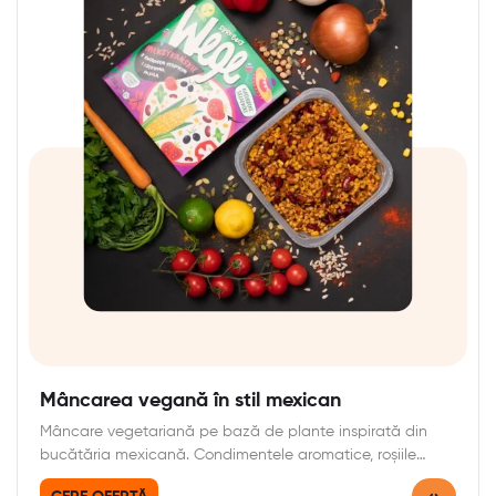
Mâncarea vegană în stil mexican
Mâncare vegetariană pe bază de plante inspirată din
bucătăria mexicană. Condimentele aromatice, roșiile
uscate fasolea…