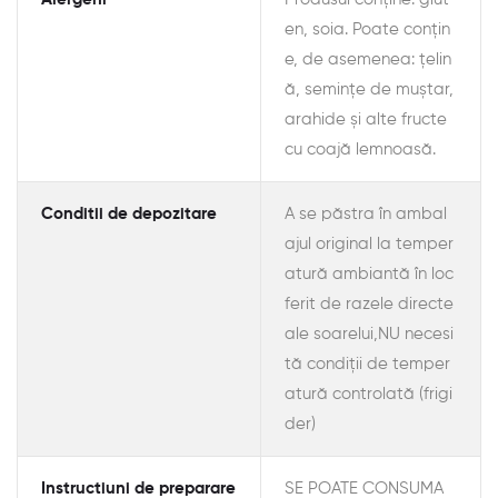
en, soia. Poate conțin
e, de asemenea: țelin
ă, semințe de muștar,
arahide și alte fructe
cu coajă lemnoasă.
Conditii de depozitare
A se păstra în ambal
ajul original la temper
atură ambiantă în loc
ferit de razele directe
ale soarelui,NU necesi
tă condiții de temper
atură controlată (frigi
der)
Instructiuni de preparare
SE POATE CONSUMA