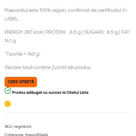
Preparatul este 100% vegan, confirmat de certificatul V-
LABEL.
ENERGY: 287 kcal | PROTEIN: 8.5 g | SUGARS: 8.5 g | FAT:
14.1 g
*1 porție = 140 g.
Fiecare tavă conține 2 porții de produs.
CERE OFERTĂ
Produs adăugat cu succes la Citatul Lista
SKU:
vegmexic
Categorie:
PapoVEGAN