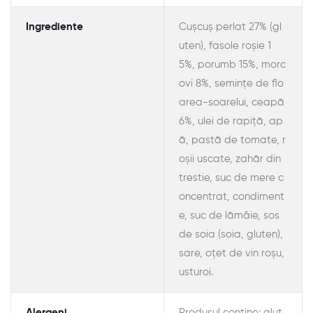
Ingrediente
Cușcuș perlat 27% (gl
uten), fasole roșie 1
5%, porumb 15%, morc
ovi 8%, semințe de flo
area-soarelui, ceapă
6%, ulei de rapiță, ap
ă, pastă de tomate, r
oșii uscate, zahăr din
trestie, suc de mere c
oncentrat, condiment
e, suc de lămâie, sos
de soia (soia, gluten),
sare, oțet de vin roșu,
usturoi.
Alergeni
Produsul conține: glut