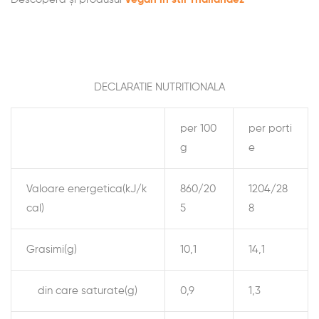
DECLARATIE NUTRITIONALA
per 100
per porti
g
e
Valoare energetica(kJ/k
860/20
1204/28
cal)
5
8
Grasimi(g)
10,1
14,1
din care saturate(g)
0,9
1,3