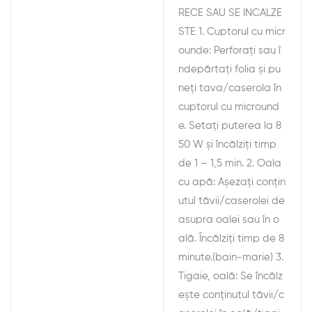
RECE SAU SE INCALZE
STE 1. Cuptorul cu micr
ounde: Perforați sau î
ndepărtați folia și pu
neți tava/caserola în
cuptorul cu micround
e. Setați puterea la 8
50 W și încălziți timp
de 1 – 1,5 min. 2. Oala
cu apă: Așezați conțin
utul tăvii/caserolei de
asupra oalei sau în o
ală. Încălziți timp de 8
minute.(bain-marie) 3.
Tigaie, oală: Se încălz
ește conținutul tăvii/c