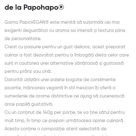
de la Papohapo®
Gama PapoVEGAN® este menită să surprindă cei mai
exigenti degustători cu aroma sa intensă și textura plina
de personalitate.
Creat cu pasiune pentru un gust delicios, acest preparat
culinar a fost dezvoltat pentru a îmbogăți dieta celor care
sunt in cautarea unei alternative sănătoasă și gustoasă
pentru prânz sau cină.
Datorită utilizării unei palete bogate de condimente
picante, mâncarea vegană în stil mexican îți oferă o
sumedenie de arome distinctive ce ajung să cucerească
orice papilă gustativă.
Cu un conținut de 140g per porție, te va ține sătul pentru
mult timp, în timp ce prepari următoarea opinie culinară.
Acesta conține o compoziție atent selectată de