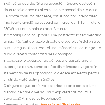
încât să te poți desfăta cu această mâncare gustosă în
două reprize dacă nu ai reușit să o mănânci dintr-o dată.
Se poate consuma atât rece, cât și încălzită, prepararea
fiind foarte simplă: cu cuptorul cu microunde (1-1,5 minute la
850W) sau într-o oală cu apă (8 minute).
În ambalajul original, produsul se păstrează la temperatură
ambiantă, ferit de razele directe ale soarelui. Astfel o să te
bucuri de gustul nealterat al unei mâncari rustice, pregătită
după o rețetă consacrată de Papohapo®.
În concluzie, pregătirea rapidă, bucuria gustului unic și
avantajele pentru sănătate fac din mâncarea vegană în
stil mexican de la Papohapo® o alegere excelentă pentru
un stil de viață activ și sănătos.
O singură degustare îți va deschide poarta către o lume
culinară pe care o vei dori să o explorezi cât mai mult.
Savurează-ți masa cu Papohapo®!
Descoperă și produsul
Vegan în stil Thailandez