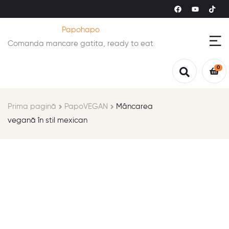
Papohapo
Comanda mancare gatita, ready to eat
0
Prima pagină
PapoVEGAN
Mâncarea
vegană în stil mexican