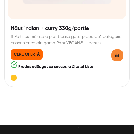
Năut indian + curry 330g/portie
8 Porții cu mâncare plant base gata preparată categoria
convenience din gama PapoVEGAN® – pentru…
CERE OFERTĂ
Produs adăugat cu succes la Citatul Lista