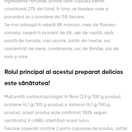
ingrediente naturale, printre care cușcușul perlat
constituind 27% din total, în timp ce fasolea roșie și
porumbul au o pondere de 15% fiecare.
Se mai adaugă în rețetă 8% morcovi, miez de floarea-
soarelui, ceapă în procent de 6%, ulei de rapiță, apă,
pastă de tomate, roșii uscate, zahăr din trestie, suc
concentrat de mere, condimente, suc de lămâie, sos de
soia și sare.
Rolul principal al acestui preparat delicios
este sănătatea!
Mulțumită conținutului bogat în fibre (3,9 g/100 g produs),
proteine (6,1 g/100 g produs) și zaharuri (6,1 g/100 g
produs), acest produs este confirmat 100% vegan,
certificatul V-LABEL atestând acest lucru.
Fiecare caserola conține 2 porții copioase de produs, astfel