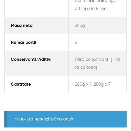
aserolei în oală/tigai
e timp de 8 min.
Masa neta
280g
Numar portii
2
Conservanti/Aditivi
Fără conservanți și Fă
ră coloranți
Cantitate
280g x 1, 280g x 7
Nu există recenzii până acum.