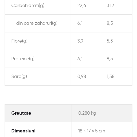
Carbohidrati(g)
22,6
31,7
din care zaharuri(g)
6,1
8,5
Fibre(g)
3,9
5,5
Proteine(g)
6,1
8,5
Sare(g)
0,98
1,38
Greutate
0,280 kg
Dimensiuni
18 × 17 × 5 cm