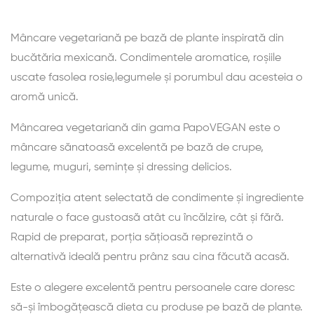
Mâncare vegetariană pe bază de plante inspirată din
bucătăria mexicană. Condimentele aromatice, roșiile
uscate fasolea rosie,legumele și porumbul dau acesteia o
aromă unică.
Mâncarea vegetariană din gama PapoVEGAN este o
mâncare sănatoasă excelentă pe bază de crupe,
legume, muguri, semințe și dressing delicios.
Compoziția atent selectată de condimente și ingrediente
naturale o face gustoasă atât cu încălzire, cât și fără.
Rapid de preparat, porția sățioasă reprezintă o
alternativă ideală pentru prânz sau cina făcută acasă.
Este o alegere excelentă pentru persoanele care doresc
să-și îmbogățească dieta cu produse pe bază de plante.