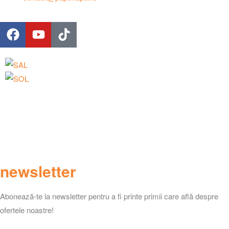
Laurian Distrib Srl, RO34731854
Papohapo® – Marca Inregistrata EUIPO – Certificat No. 018861599
Adresa
Strada Tudor Vladimirescu, Numarul 133, Bod, Brasov
newsletter
Abonează-te la newsletter pentru a fi printe primii care află despre
ofertele noastre!