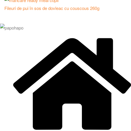
Fileuri de pui în sos de dovleac cu couscous 260g