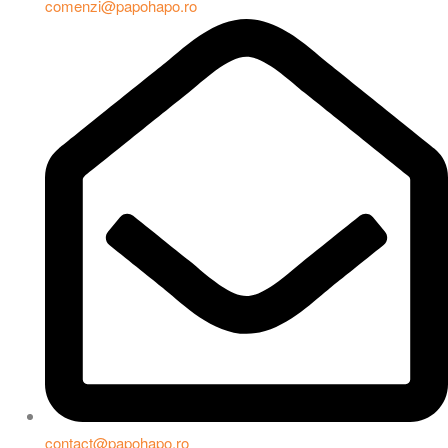
comenzi@papohapo.ro
contact@papohapo.ro