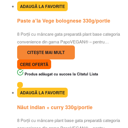
ADAUGĂ LA FAVORITE
Paste a’la Vege bolognese 330g/portie
8 Porții cu mâncare gata preparată plant base categoria
convenience din gama PapoVEGAN® – pentru…
CITEȘTE MAI MULT
CERE OFERTĂ
Produs adăugat cu succes la Citatul Lista
ADAUGĂ LA FAVORITE
Năut indian + curry 330g/portie
8 Porții cu mâncare plant base gata preparată categoria
convenience din gama PapoVEGAN® – pentru…