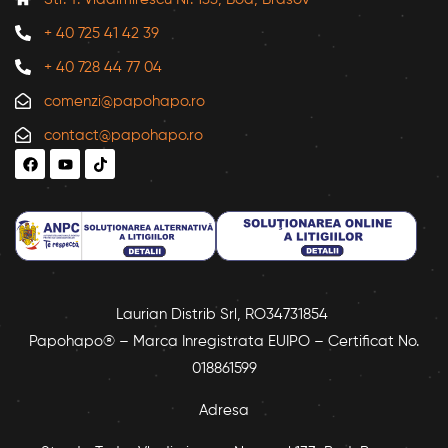
+ 40 725 41 42 39
+ 40 728 44 77 04
comenzi@papohapo.ro
contact@papohapo.ro
Laurian Distrib Srl, RO34731854
Papohapo® – Marca Inregistrata EUIPO – Certificat No.
018861599
Adresa