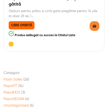
gătită
Opțiuni pentru prânz și cină gata pregătite pentru 14 zile
la doar 25 lei /…
CERE OFERTĂ
Produs adăugat cu succes la Citatul Lista
Categorii
Flash Sales
(26)
PapoFIT
(14)
PapoKIDS
(3)
PapoVEGAN
(4)
Uncategorized
(6)