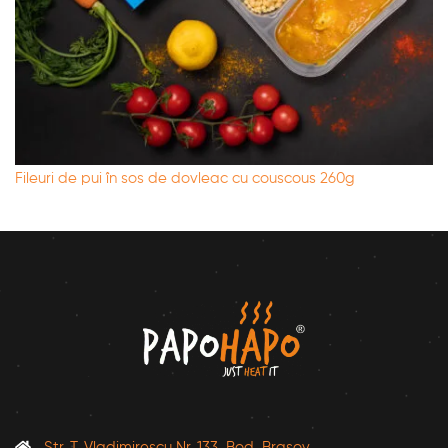
Fileuri de pui în sos de dovleac cu couscous 260g
Str. T. Vladimirescu Nr. 133, Bod, Brasov