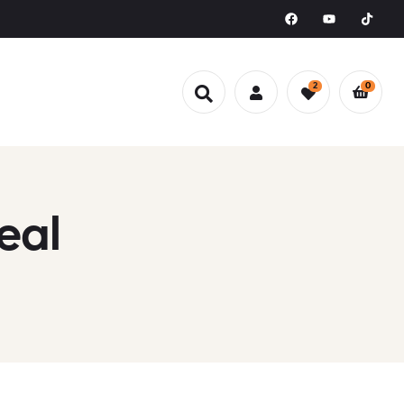
2
0
eal