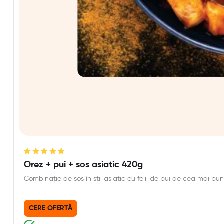
Evaluat la
Orez + pui + sos asiatic 420g
5.00
din 5
Combinație de sos în stil asiatic cu felii de pui de cea mai bu
CERE OFERTĂ