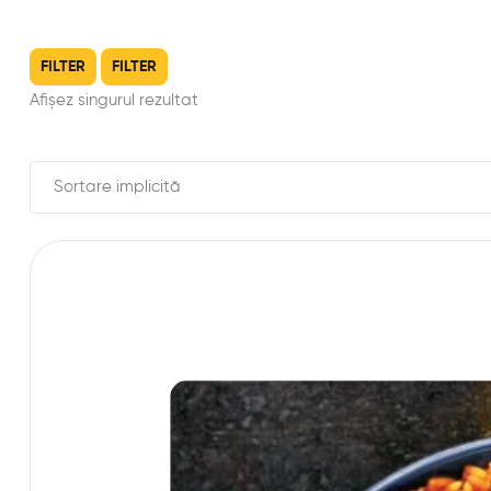
FILTER
FILTER
Afișez singurul rezultat