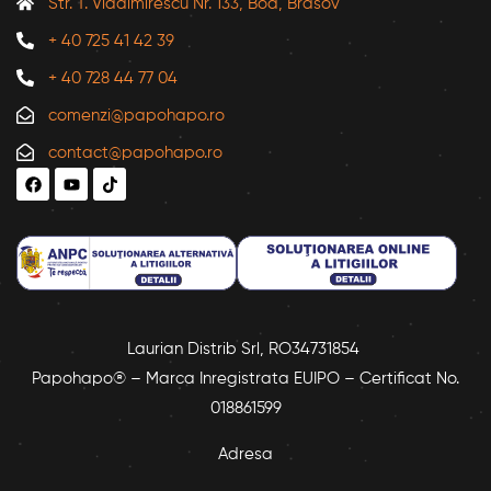
Str. T. Vladimirescu Nr. 133, Bod, Brasov
+ 40 725 41 42 39
+ 40 728 44 77 04
comenzi@papohapo.ro
contact@papohapo.ro
Laurian Distrib Srl, RO34731854
Papohapo® – Marca Inregistrata EUIPO – Certificat No.
018861599
Adresa