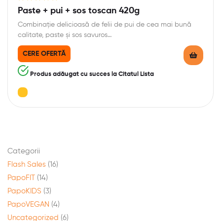
Evaluat la
Paste + pui + sos toscan 420g
5.00
din 5
Combinație delicioasă de felii de pui de cea mai bună
calitate, paste și sos savuros…
CERE OFERTĂ
Produs adăugat cu succes la Citatul Lista
Categorii
Flash Sales
(16)
PapoFIT
(14)
PapoKIDS
(3)
PapoVEGAN
(4)
Uncategorized
(6)