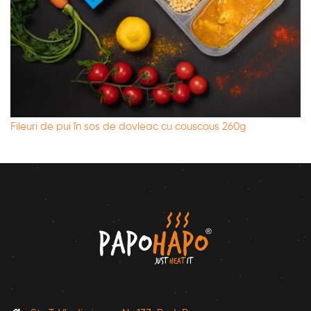
Fileuri de pui în sos de dovleac cu couscous 260g