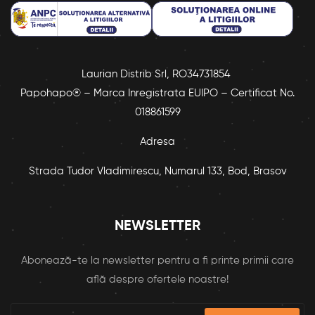
Laurian Distrib Srl, RO34731854
Papohapo® – Marca Inregistrata EUIPO – Certificat No.
018861599
Adresa
Strada Tudor Vladimirescu, Numarul 133, Bod, Brasov
NEWSLETTER
Abonează-te la newsletter pentru a fi printe primii care
află despre ofertele noastre!