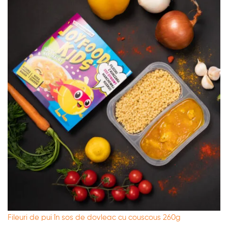
Fileuri de pui în sos de dovleac cu couscous 260g