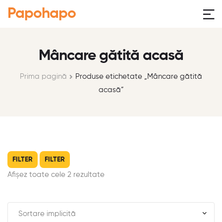
Papohapo
Mâncare gătită acasă
Prima pagină
Produse etichetate „Mâncare gătită
acasă”
FILTER
FILTER
Afișez toate cele 2 rezultate