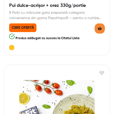
Pui dulce-acrișor + orez 330g/portie
8 Porții cu mâncare gata preparată categoria
convenience din gama PapoHapo® – pentru o nutriție…
CERE OFERTĂ
Produs adăugat cu succes la Citatul Lista