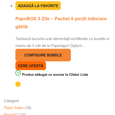
ADAUGĂ LA FAVORITE
PapoBOX 3 Zile – Pachet 6 porții mâncare
gătită
Testează bucuria unei alimentații echilibrate cu bundle-ul
nostru de 3 zile de la Papohapo! Opțiuni…
CONFIGURE BUNDLE
CERE OFERTĂ
Produs adăugat cu succes la Citatul Lista
Categorii
Flash Sales
(16)
PapoFIT
(14)