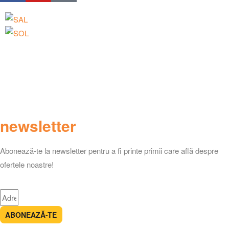
Laurian Distrib Srl, RO34731854
Papohapo® – Marca Inregistrata EUIPO – Certificat No. 018861599
Adresa
Strada Tudor Vladimirescu, Numarul 133, Bod, Brasov
newsletter
Abonează-te la newsletter pentru a fi printe primii care află despre
ofertele noastre!
ABONEAZĂ-TE