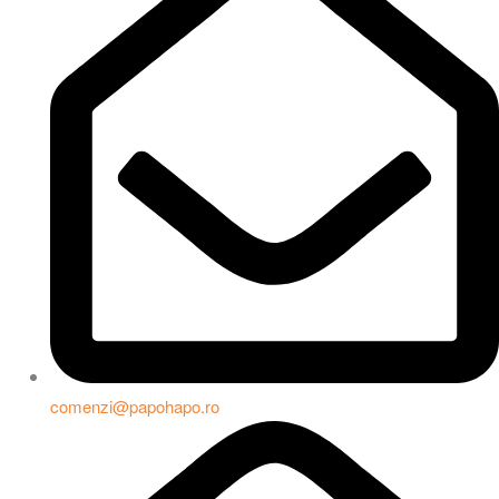
comenzi@papohapo.ro