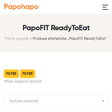
Papohapo
PapoFIT ReadyToEat
Prima pagină
Produse etichetate „PapoFIT ReadyToEat”
FILTER
FILTER
Afișez singurul rezultat