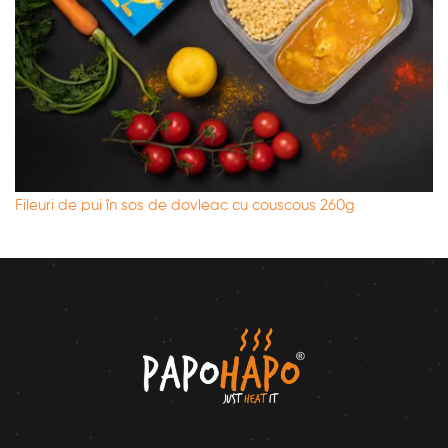
Fileuri de pui în sos de dovleac cu couscous 260g