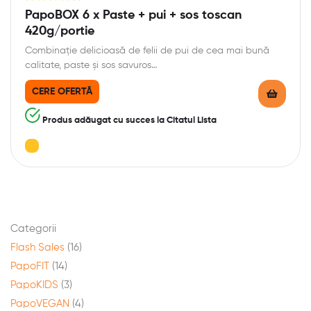
Evaluat la
PapoBOX 6 x Paste + pui + sos toscan
5.00
din 5
420g/portie
Combinație delicioasă de felii de pui de cea mai bună
calitate, paste și sos savuros…
CERE OFERTĂ
Produs adăugat cu succes la Citatul Lista
Categorii
Flash Sales
(16)
PapoFIT
(14)
PapoKIDS
(3)
PapoVEGAN
(4)