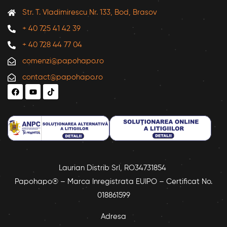
Str. T. Vladimirescu Nr. 133, Bod, Brasov
+ 40 725 41 42 39
+ 40 728 44 77 04
comenzi@papohapo.ro
contact@papohapo.ro
Laurian Distrib Srl, RO34731854
Papohapo® – Marca Inregistrata EUIPO – Certificat No.
018861599
Adresa