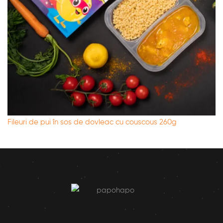
Fileuri de pui în sos de dovleac cu couscous 260g