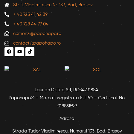
Str. T. Vladimirescu Nr. 133, Bod, Brasov
+ 40 725 41 42 39
+ 40 728 44 77 04
comenzi@papohapo.ro
contact@papohapo.ro
Laurian Distrib Srl, RO34731854
Papohapo® – Marca Inregistrata EUIPO – Certificat No.
018861599
Adresa
Strada Tudor Vladimirescu, Numarul 133, Bod, Brasov