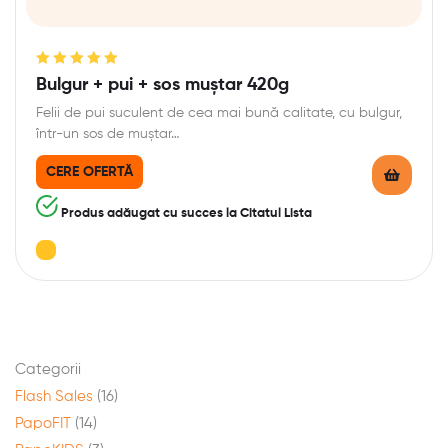
Evaluat la
Bulgur + pui + sos muștar 420g
5.00
din 5
Felii de pui suculent de cea mai bună calitate, cu bulgur,
într-un sos de muștar…
CERE OFERTĂ
Produs adăugat cu succes la Citatul Lista
Categorii
Flash Sales
(16)
PapoFIT
(14)