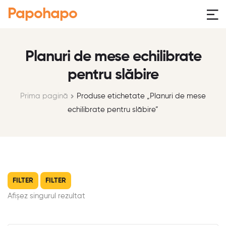
Papohapo
Planuri de mese echilibrate
pentru slăbire
Prima pagină
Produse etichetate „Planuri de mese
echilibrate pentru slăbire”
FILTER
FILTER
Afișez singurul rezultat