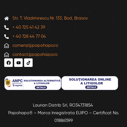
Str. T. Vladimirescu Nr. 133, Bod, Brasov
+ 40 725 41 42 39
+ 40 728 44 77 04
comenzi@papohapo.ro
contact@papohapo.ro
Laurian Distrib Srl, RO34731854
Papohapo® – Marca Inregistrata EUIPO – Certificat No.
018861599