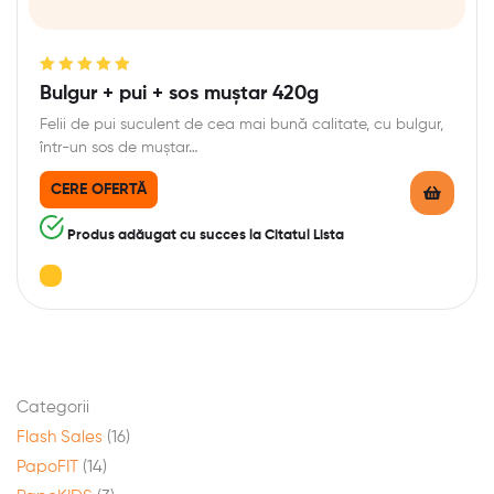
Evaluat la
Bulgur + pui + sos muștar 420g
5.00
din 5
Felii de pui suculent de cea mai bună calitate, cu bulgur,
într-un sos de muștar…
CERE OFERTĂ
Produs adăugat cu succes la Citatul Lista
Categorii
Flash Sales
(16)
PapoFIT
(14)