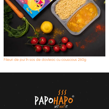
Fileuri de pui în sos de dovleac cu couscous 260g