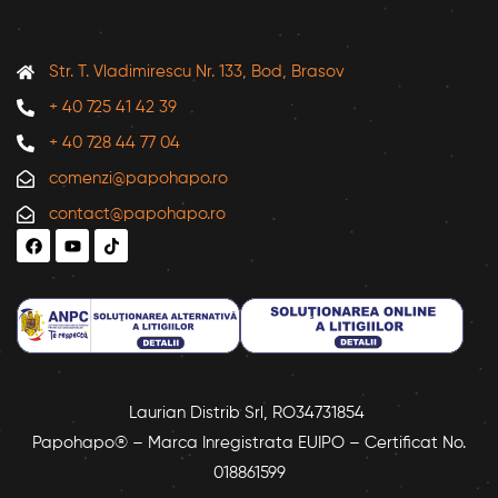
Str. T. Vladimirescu Nr. 133, Bod, Brasov
+ 40 725 41 42 39
+ 40 728 44 77 04
comenzi@papohapo.ro
contact@papohapo.ro
Laurian Distrib Srl, RO34731854
Papohapo® – Marca Inregistrata EUIPO – Certificat No.
018861599