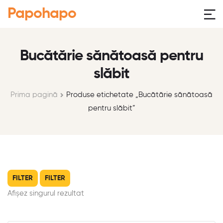
Papohapo
Bucătărie sănătoasă pentru
slăbit
Prima pagină
Produse etichetate „Bucătărie sănătoasă
pentru slăbit”
FILTER
FILTER
Afișez singurul rezultat