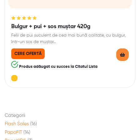
Evaluat la
Bulgur + pui + sos muștar 420g
5.00
din 5
Felii de pui suculent de cea mai bună calitate, cu bulgur,
într-un sos de muștar…
CERE OFERTĂ
Produs adăugat cu succes la Citatul Lista
Categorii
Flash Sales
(16)
PapoFIT
(14)