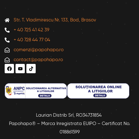
Str. T. Vladimirescu Nr. 133, Bod, Brasov
+ 40 725 41 42 39
+ 40 728 44 77 04
comenzi@papohapo.ro
contact@papohapo.ro
Laurian Distrib Srl, RO34731854
Papohapo® – Marca Inregistrata EUIPO – Certificat No.
018861599