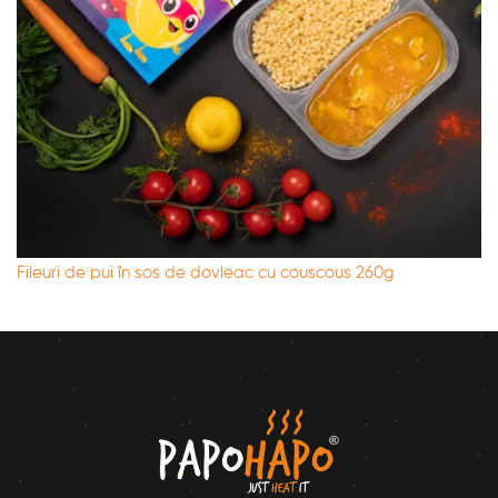
Fileuri de pui în sos de dovleac cu couscous 260g