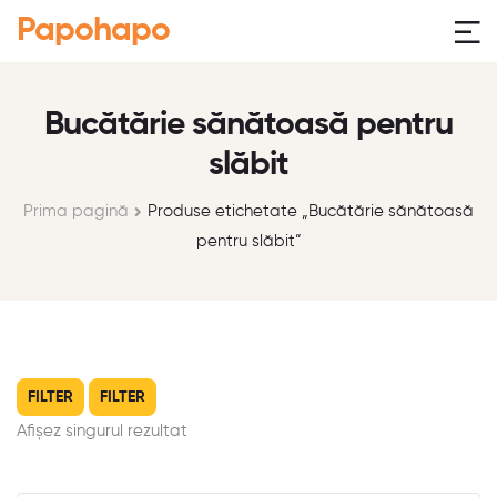
Papohapo
Bucătărie sănătoasă pentru
slăbit
Prima pagină
Produse etichetate „Bucătărie sănătoasă
pentru slăbit”
FILTER
FILTER
Afișez singurul rezultat