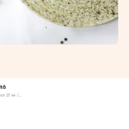
ită
ar 25 lei /…