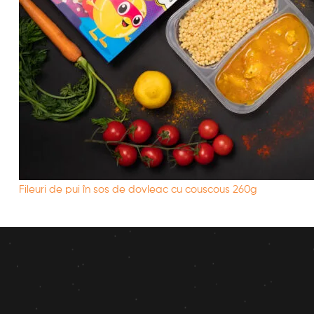
Fileuri de pui în sos de dovleac cu couscous 260g