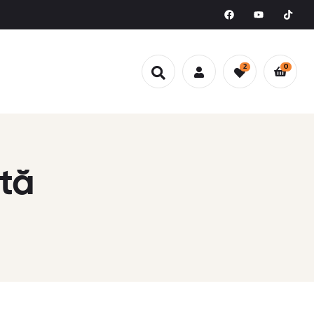
2
0
tă