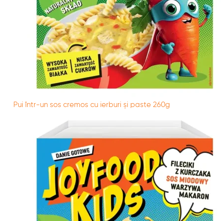
Pui într-un sos cremos cu ierburi și paste 260g