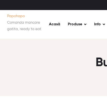
Papohapo
Comanda mancare
Acasă
Produse
Info
gatita, ready to eat
B