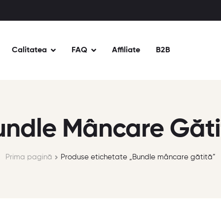
Calitatea
FAQ
Affiliate
B2B
undle Mâncare Găti
Prima pagină
Produse etichetate „Bundle mâncare gătită”