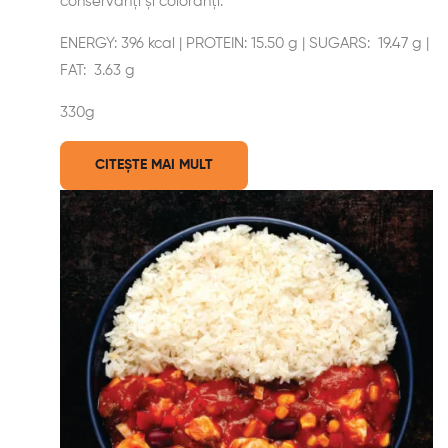
conservanți și coloranți.
ENERGY: 396 kcal | PROTEIN: 15.50 g | SUGARS: 19.47 g |
FAT: 3.63 g
330g
CITEȘTE MAI MULT