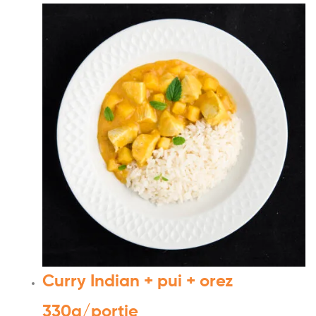
Curry Indian + pui + orez
330g/portie