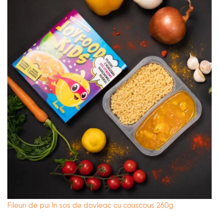
Fileuri de pui în sos de dovleac cu couscous 260g