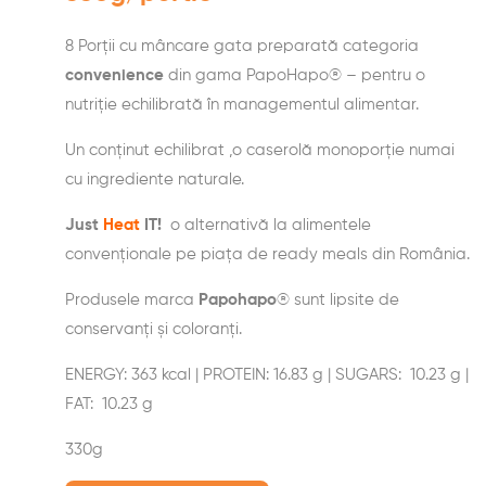
8 Porții cu mâncare gata preparată categoria
convenience
din gama PapoHapo® – pentru o
nutriție echilibrată în managementul alimentar.
Un conținut echilibrat ,o caserolă monoporție numai
cu ingrediente naturale.
Just
Heat
IT!
o alternativă la alimentele
convenționale pe piața de ready meals din România.
Produsele marca
Papohapo
® sunt lipsite de
conservanți și coloranți.
ENERGY: 363 kcal | PROTEIN: 16.83 g | SUGARS: 10.23 g |
FAT: 10.23 g
330g