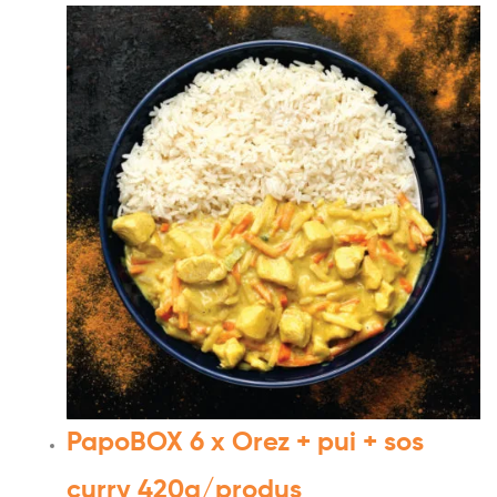
PapoBOX 6 x Orez + pui + sos
curry 420g/produs