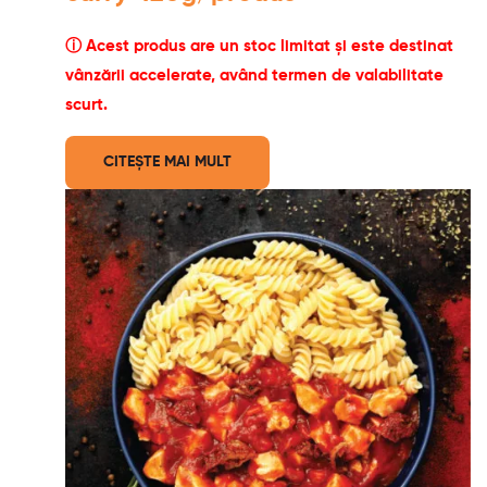
ⓘ Acest produs are un stoc limitat și este destinat
vânzării accelerate, având termen de valabilitate
scurt.
CITEȘTE MAI MULT