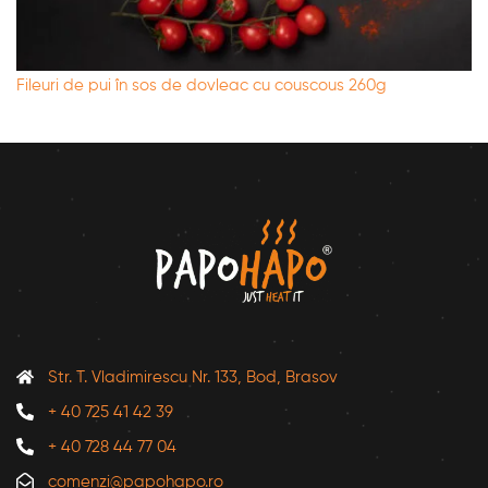
Fileuri de pui în sos de dovleac cu couscous 260g
Str. T. Vladimirescu Nr. 133, Bod, Brasov
+ 40 725 41 42 39
+ 40 728 44 77 04
comenzi@papohapo.ro