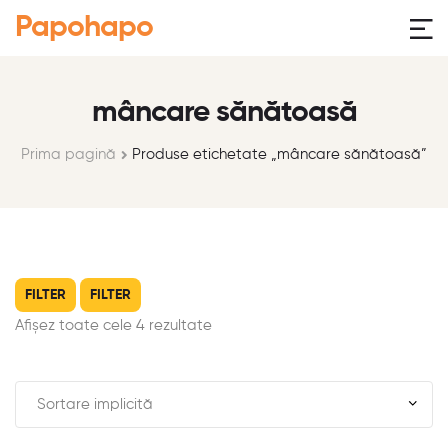
Papohapo
mâncare sănătoasă
Prima pagină
Produse etichetate „mâncare sănătoasă”
FILTER
FILTER
Afișez toate cele 4 rezultate