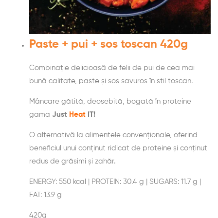
Paste + pui + sos toscan 420g
Combinație delicioasă de felii de pui de cea mai
bună calitate, paste și sos savuros în stil toscan.
Mâncare gătită, deosebită, bogată în proteine
gama
Just
Heat
IT!
O alternativă la alimentele convenționale, oferind
beneficiul unui conținut ridicat de proteine și conținut
redus de grăsimi și zahăr.
ENERGY: 550 kcal | PROTEIN: 30.4 g | SUGARS: 11.7 g |
FAT: 13.9 g
420g