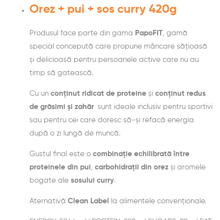
Orez + pui + sos curry 420g
Produsul face parte din gama
PapoFIT
, gamă
special concepută care propune mâncare sățioasă
și delicioasă pentru persoanele active care nu au
timp să gatească.
Cu un
conținut ridicat de proteine
și
conținut redus
de grăsimi și zahăr
sunt ideale inclusiv pentru sportivi
sau pentru cei care doresc să-și refacă energia
după o zi lungă de muncă.
Gustul final este o
combinație echilibrată între
proteinele din pui
,
carbohidrații din orez
și aromele
bogate ale
sosului curry
.
Aternativă
Clean Label
la alimentele convenționale.