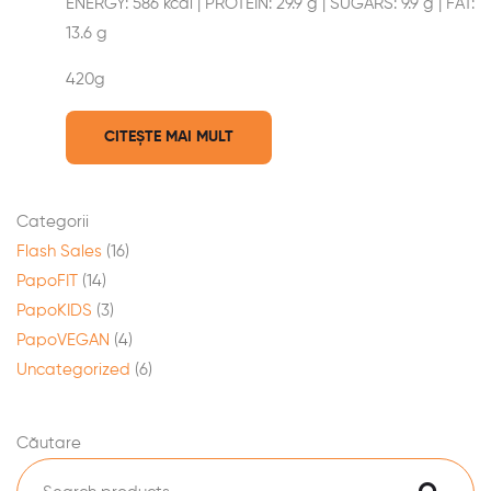
ENERGY: 586 kcal | PROTEIN: 29.9 g | SUGARS: 9.9 g | FAT:
13.6 g
420g
CITEȘTE MAI MULT
Categorii
Flash Sales
(16)
PapoFIT
(14)
PapoKIDS
(3)
PapoVEGAN
(4)
Uncategorized
(6)
Căutare