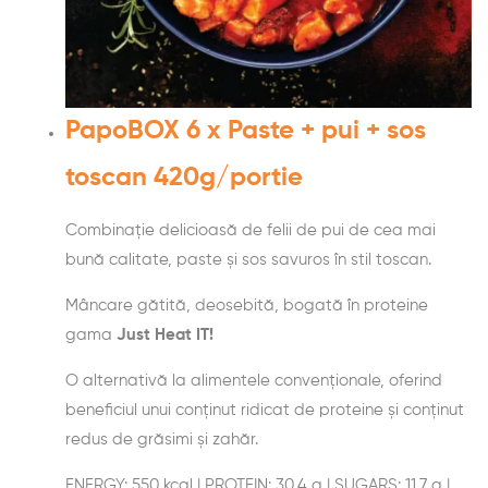
PapoBOX 6 x Paste + pui + sos
toscan 420g/portie
Combinație delicioasă de felii de pui de cea mai
bună calitate, paste și sos savuros în stil toscan.
Mâncare gătită, deosebită, bogată în proteine
gama
Just Heat IT!
O alternativă la alimentele convenționale, oferind
beneficiul unui conținut ridicat de proteine și conținut
redus de grăsimi și zahăr.
ENERGY: 550 kcal | PROTEIN: 30.4 g | SUGARS: 11.7 g |