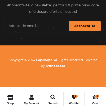
Abonează-te la newsletter pentru a fi printe primii care
află despre ofertele noastre!
Abonează-Te
Copyright © 2024
Papohapo
. All Rights Reserved. Powered
by
Braincode.ro
2
0
Shop
My Account
Search
Wishlist
Cart
HIDE FILTER