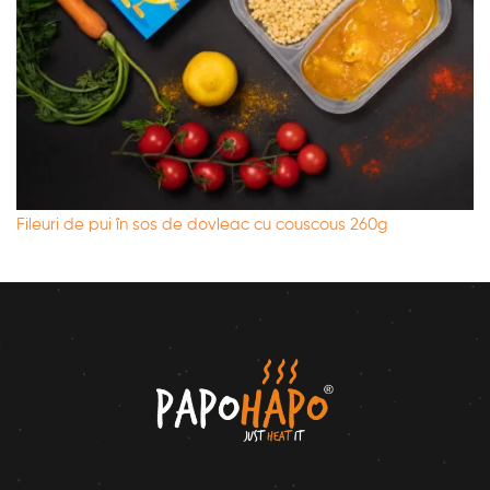
Fileuri de pui în sos de dovleac cu couscous 260g