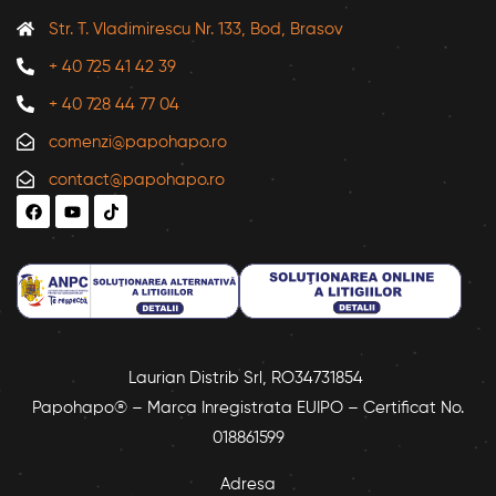
Str. T. Vladimirescu Nr. 133, Bod, Brasov
+ 40 725 41 42 39
+ 40 728 44 77 04
comenzi@papohapo.ro
contact@papohapo.ro
Laurian Distrib Srl, RO34731854
Papohapo® – Marca Inregistrata EUIPO – Certificat No.
018861599
Adresa