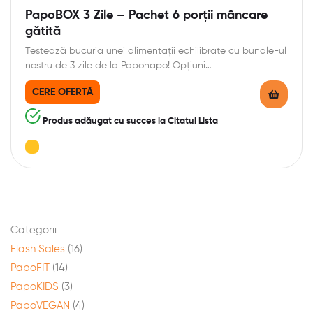
PapoBOX 3 Zile – Pachet 6 porții mâncare
gătită
Testează bucuria unei alimentații echilibrate cu bundle-ul
nostru de 3 zile de la Papohapo! Opțiuni…
CERE OFERTĂ
Produs adăugat cu succes la Citatul Lista
Categorii
Flash Sales
(16)
PapoFIT
(14)
PapoKIDS
(3)
PapoVEGAN
(4)