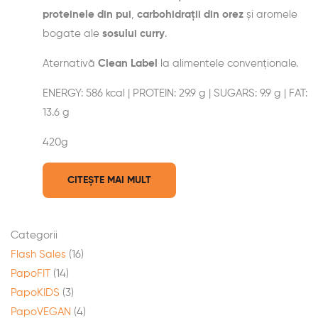
proteinele din pui
,
carbohidrații din orez
și aromele
bogate ale
sosului curry
.
Aternativă
Clean Label
la alimentele convenționale.
ENERGY: 586 kcal | PROTEIN: 29.9 g | SUGARS: 9.9 g | FAT:
13.6 g
420g
CITEȘTE MAI MULT
Categorii
Flash Sales
(16)
PapoFIT
(14)
PapoKIDS
(3)
PapoVEGAN
(4)