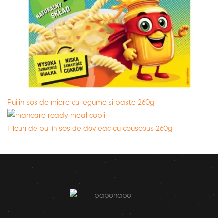
Pui în sos de miere cu legume și paste 260g
Fileuri de pui în sos de dovleac cu couscous 260g