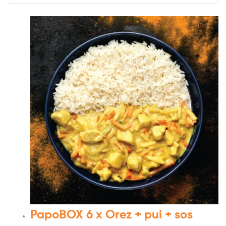
PapoBOX 6 x Orez + pui + sos