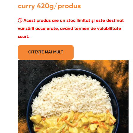
curry 420g/produs
ⓘ Acest produs are un stoc limitat și este destinat
vânzării accelerate, având termen de valabilitate
scurt.
CITEȘTE MAI MULT