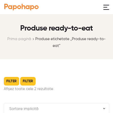
Papohapo
Produse ready-to-eat
Prima pagină
Produse etichetate „Produse ready-to-
eat”
FILTER
FILTER
Afișez toate cele 2 rezultate