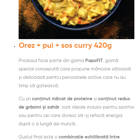
Orez + pui + sos curry 420g
Produsul face parte din gama
PapoFIT
, gamă
special concepută care propune mâncare sățioasă
și delicioasă pentru persoanele active care nu au
timp să gatească.
Cu un
conținut ridicat de proteine
și
conținut redus
de grăsimi și zahăr
sunt ideale inclusiv pentru sportivi
sau pentru cei care doresc să-și refacă energia
după o zi lungă de muncă.
Gustul final este o
combinație echilibrată între