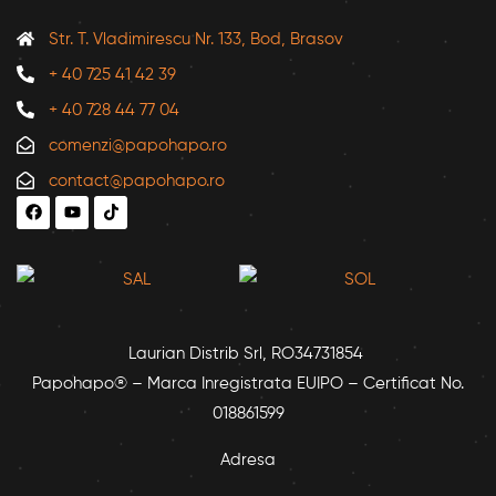
Str. T. Vladimirescu Nr. 133, Bod, Brasov
+ 40 725 41 42 39
+ 40 728 44 77 04
comenzi@papohapo.ro
contact@papohapo.ro
Laurian Distrib Srl, RO34731854
Papohapo® – Marca Inregistrata EUIPO – Certificat No.
018861599
Adresa