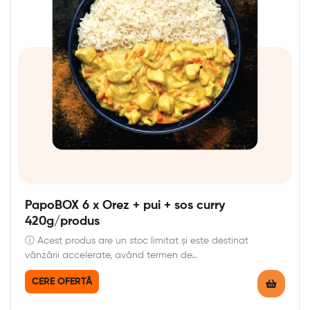
PapoBOX 6 x Orez + pui + sos curry
420g/produs
ⓘ Acest produs are un stoc limitat și este destinat
vânzării accelerate, având termen de…
CERE OFERTĂ