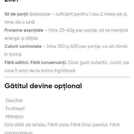
56 de porții
delicioase – suficient pentru 1 sau 2 mese pe zi,
timp de o lună
Proteine esențiale
– între 25-40g per porție, să te mențină
energic și sățios
Calorii controlate
– între 350 și 600 per porție, ca să rămâi
în formă
Fără aditivi. Fără conservanți.
Doar gust autentic, curat, pe
care îl simți de la prima înghițitură
Gătitul devine opțional
Deschizi
Încălzești
Mănânci
Este atât de simplu. Fără vase. Fără timp pierdut. Fără
compromisuri.