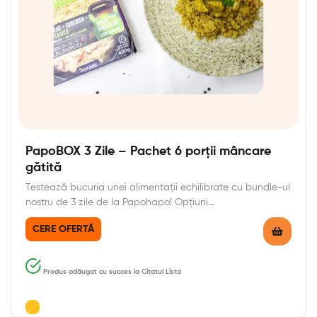
PapoBOX 3 Zile – Pachet 6 porții mâncare
gătită
Testează bucuria unei alimentații echilibrate cu bundle-ul
nostru de 3 zile de la Papohapo! Opțiuni…
CERE OFERTĂ
Produs adăugat cu succes la Citatul Lista