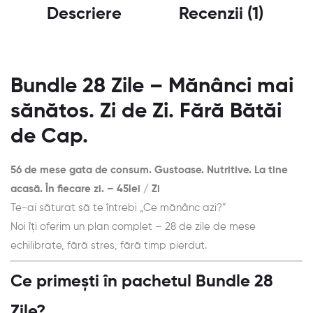
Descriere
Recenzii (1)
Bundle 28 Zile – Mănânci mai
sănătos. Zi de Zi. Fără Bătăi
de Cap.
56 de mese gata de consum. Gustoase. Nutritive. La tine
acasă. În fiecare zi. – 45lei / Zi
Te-ai săturat să te întrebi „Ce mănânc azi?”
Noi îți oferim un plan complet – 28 de zile de mese
echilibrate, fără stres, fără timp pierdut.
Ce primești în pachetul Bundle 28
Zile?