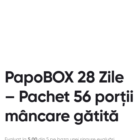
PapoBOX 28 Zile
– Pachet 56 porții
mâncare gătită
Evaluat la
5.00
din 5 pe baza unei singure evaluări