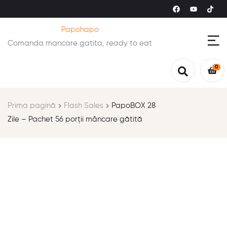
Papohapo
Comanda mancare gatita, ready to eat
0
Prima pagină
Flash Sales
PapoBOX 28
Zile – Pachet 56 porții mâncare gătită