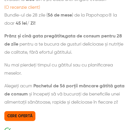
(O recenzie client)
Bundle-ul de 28 zile (
56 de mese
) de la Papohapo® la
doar
45 lei/ Zi!
Prânz și cină
gata pregătite,gata de consum pentru 28
de zile
pentru a te bucura de gusturi delicioase și nutriție
de calitate, fără efortul gătitului.
Nu mai pierdeți timpul cu gătitul sau cu planificarea
meselor.
Alegeți acum
Pachetul de 56 porții mâncare gătită gata
de consum
și începeți să vă bucurați de beneficiile unei
alimentații sănătoase, rapide și delicioase în fiecare zi!
CERE OFERTĂ