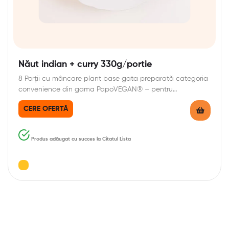
Năut indian + curry 330g/portie
8 Porții cu mâncare plant base gata preparată categoria
convenience din gama PapoVEGAN® – pentru…
CERE OFERTĂ
Produs adăugat cu succes la Citatul Lista