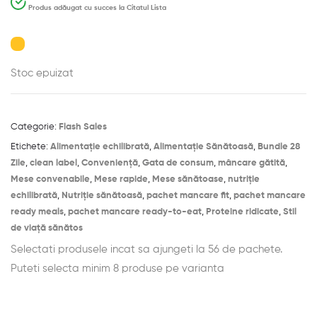
Produs adăugat cu succes la Citatul Lista
Stoc epuizat
Categorie:
Flash Sales
Etichete:
Alimentație echilibrată
,
Alimentație Sănătoasă
,
Bundle 28
Zile
,
clean label
,
Conveniență
,
Gata de consum
,
mâncare gătită
,
Mese convenabile
,
Mese rapide
,
Mese sănătoase
,
nutriție
echilibrată
,
Nutriție sănătoasă
,
pachet mancare fit
,
pachet mancare
ready meals
,
pachet mancare ready-to-eat
,
Proteine ridicate
,
Stil
de viață sănătos
Selectati produsele incat sa ajungeti la 56 de pachete.
Puteti selecta minim 8 produse pe varianta