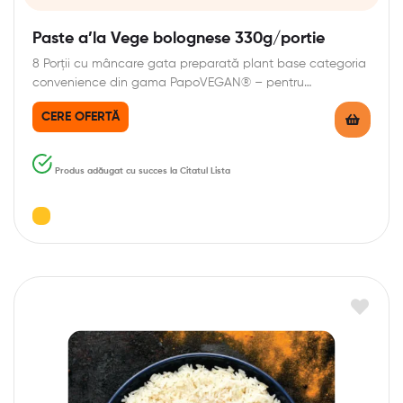
Paste a’la Vege bolognese 330g/portie
8 Porții cu mâncare gata preparată plant base categoria
convenience din gama PapoVEGAN® – pentru…
CERE OFERTĂ
Produs adăugat cu succes la Citatul Lista