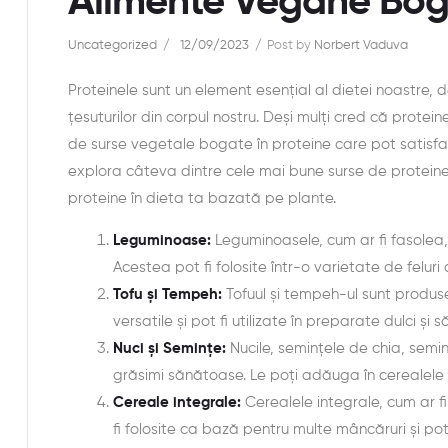
Alimente Vegane Boga
Uncategorized
12/09/2023
Post by
Norbert Vaduva
Proteinele sunt un element esențial al dietei noastre,
țesuturilor din corpul nostru. Deși mulți cred că protein
de surse vegetale bogate în proteine care pot satisface
explora câteva dintre cele mai bune surse de protein
proteine în dieta ta bazată pe plante.
Leguminoase:
Leguminoasele, cum ar fi fasolea,
Acestea pot fi folosite într-o varietate de felu
Tofu și Tempeh:
Tofuul și tempeh-ul sunt produse
versatile și pot fi utilizate în preparate dulci și
Nuci și Semințe:
Nucile, semințele de chia, semin
grăsimi sănătoase. Le poți adăuga în cerealele 
Cereale integrale:
Cerealele integrale, cum ar fi
fi folosite ca bază pentru multe mâncăruri și po