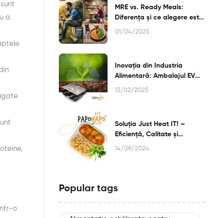
 sunt
MRE vs. Ready Meals:
ru a
Diferența și ce alegere este
mai bună pentru Tine?
01/04/2025
aptele
Inovația din Industria
din
Alimentară: Ambalajul EVOH
și Termosterilizarea
13/02/2025
ăugate
sunt
Soluția Just Heat IT! –
Eficiență, Calitate și
Flexibilitate
oteine,
14/09/2024
pentru Afacerea ta din
HoReCa
Popular tags
într-o