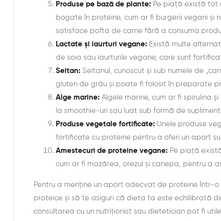
Produse pe bază de plante:
Pe piață există tot
bogate în proteine, cum ar fi burgerii vegani și 
satisface pofta de carne fără a consuma produ
Lactate și iaurturi vegane:
Există multe alternat
de soia sau iaurturile vegane, care sunt fortifica
Seitan:
Seitanul, cunoscut și sub numele de „car
gluten de grâu și poate fi folosit în preparate p
Alge marine:
Algele marine, cum ar fi spirulina și
la smoothie-uri sau luat sub formă de supliment
Produse vegetale fortificate:
Unele produse veget
fortificate cu proteine pentru a oferi un aport s
Amestecuri de proteine vegane:
Pe piață există
cum ar fi mazărea, orezul și canepa, pentru a 
Pentru a menține un aport adecvat de proteine într-o
proteice și să te asiguri că dieta ta este echilibrată d
consultarea cu un nutriționist sau dietetician pot fi util