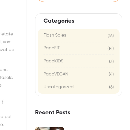
Categories
rietate
Flash Sales
(16)
l, vom
PapoFIT
(14)
cvat de
PapoKIDS
(3)
ane.
PapoVEGAN
(4)
fasole.
e
Uncategorized
(6)
 și
Recent Posts
tea pot
e.