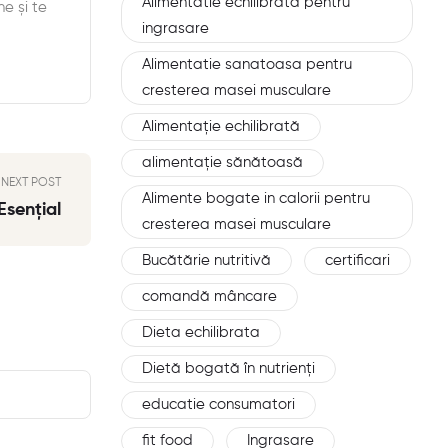
Alimentatie echilibrata pentru
e și te
ingrasare
Alimentatie sanatoasa pentru
cresterea masei musculare
Alimentație echilibrată
alimentație sănătoasă
NEXT POST
Alimente bogate in calorii pentru
sențial
cresterea masei musculare
Bucătărie nutritivă
certificari
comandă mâncare
Dieta echilibrata
Dietă bogată în nutrienți
educatie consumatori
fit food
Ingrasare