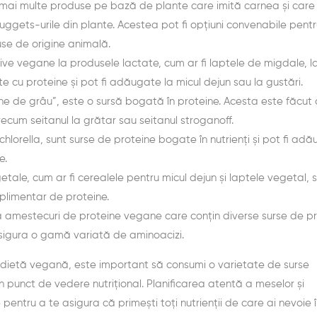
 mai multe produse pe bază de plante care imită carnea și care
nuggets-urile din plante. Acestea pot fi opțiuni convenabile pent
se de origine animală.
ive vegane la produsele lactate, cum ar fi laptele de migdale, l
te cu proteine și pot fi adăugate la micul dejun sau la gustări.
ne de grâu”, este o sursă bogată în proteine. Acesta este făcut 
recum seitanul la grătar sau seitanul stroganoff.
 chlorella, sunt surse de proteine bogate în nutrienți și pot fi ad
e.
ale, cum ar fi cerealele pentru micul dejun și laptele vegetal, 
uplimentar de proteine.
 amestecuri de proteine vegane care conțin diverse surse de pr
asigura o gamă variată de aminoacizi.
 dietă vegană, este important să consumi o varietate de surse
in punct de vedere nutrițional. Planificarea atentă a meselor și
e pentru a te asigura că primești toți nutrienții de care ai nevoie 