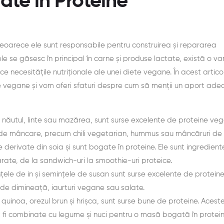
te în Proteine
 deoarece ele sunt responsabile pentru construirea și repararea
ele se găsesc în principal în carne și produse lactate, există o va
 necesitățile nutriționale ale unei diete vegane. În acest artico
e vegane și vom oferi sfaturi despre cum să menții un aport ade
 năutul, linte sau mazărea, sunt surse excelente de proteine veg
ri de mâncare, precum chili vegetarian, hummus sau mâncăruri de 
 derivate din soia și sunt bogate în proteine. Ele sunt ingredient
 sărate, de la sandwich-uri la smoothie-uri proteice.
țele de in și semințele de susan sunt surse excelente de proteine
de dimineață, iaurturi vegane sau salate.
 quinoa, orezul brun și hrișca, sunt surse bune de proteine. Aces
t fi combinate cu legume și nuci pentru o masă bogată în protein