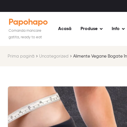
Papohapo
Acasă
Produse
Info
Comanda mancare
gatita, ready to eat
Prima pagină
Uncategorized
Alimente Vegane Bogate în