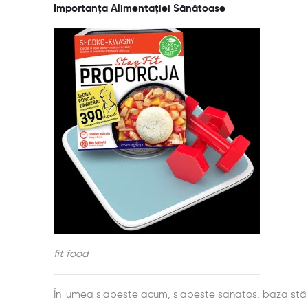
Importanța Alimentației Sănătoase
fit food
În lumea slabeste acum, slabeste sanatos, baza stă î