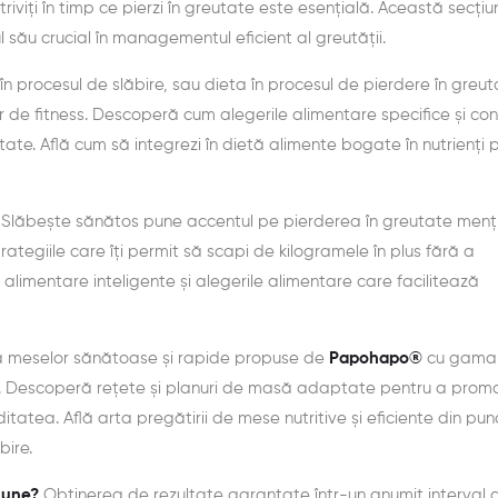
otriviți în timp ce pierzi în greutate este esențială. Această secțiu
ul său crucial în managementul eficient al greutății.
în procesul de slăbire, sau dieta în procesul de pierdere în greut
 de fitness. Descoperă cum alegerile alimentare specifice și cont
utate. Află cum să integrezi în dietă alimente bogate în nutrienți 
Slăbește sănătos pune accentul pe pierderea în greutate men
rategiile care îți permit să scapi de kilogramele în plus fără a
e alimentare inteligente și alegerile alimentare care facilitează
 meselor sănătoase și rapide propuse de
Papohapo®
cu gama
ă. Descoperă rețete și planuri de masă adaptate pentru a prom
tatea. Află arta pregătirii de mese nutritive și eficiente din pun
bire.
țiune?
Obținerea de rezultate garantate într-un anumit interval 