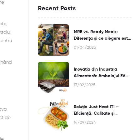
ne
Recent Posts
ate,
MRE vs. Ready Meals:
rolul
Diferența și ce alegere este
pentru
mai bună pentru Tine?
01/04/2025
ținând
Inovația din Industria
Alimentară: Ambalajul EVOH
și Termosterilizarea
13/02/2025
Soluția Just Heat IT! –
ova
Eficiență, Calitate și
ct de
Flexibilitate
14/09/2024
pentru Afacerea ta din
HoReCa
de