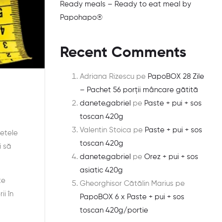
Ready meals – Ready to eat meal by
Papohapo®
Recent Comments
Adriana Rizescu
pe
PapoBOX 28 Zile
– Pachet 56 porții mâncare gătită
danete.gabriel
pe
Paste + pui + sos
toscan 420g
Valentin Stoica
pe
Paste + pui + sos
retele
toscan 420g
i să
danete.gabriel
pe
Orez + pui + sos
asiatic 420g
te
Gheorghisor Cătălin Marius
pe
i în
PapoBOX 6 x Paste + pui + sos
toscan 420g/portie