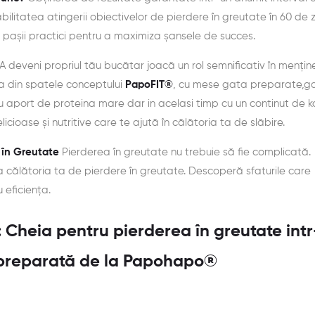
litatea atingerii obiectivelor de pierdere în greutate în 60 de zi
i pașii practici pentru a maximiza șansele de succes.
A deveni propriul tău bucătar joacă un rol semnificativ în menți
ia din spatele conceptului
PapoFIT®
, cu mese gata preparate,g
cu aport de proteina mare dar in acelasi timp cu un continut de k
ioase și nutritive care te ajută în călătoria ta de slăbire.
e în Greutate
Pierderea în greutate nu trebuie să fie complicată.
ica călătoria ta de pierdere în greutate. Descoperă sfaturile care
 eficiența.
 Cheia pentru pierderea în greutate int
preparată de la
Papohapo®