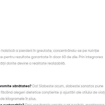
listică a pierderii în greutate, concentrându-se pe nutriție
ice pentru rezultate garantate în doar 60 de zile. Prin integrarea
ății dorite devine o realitate realizabilă.
mpromite sănătatea?
Da! Slabeste acum, slabeste sanatos pune
când alegeri dietetice conștiente și ajustări ale stilului de via
 de kilogramele în plus.