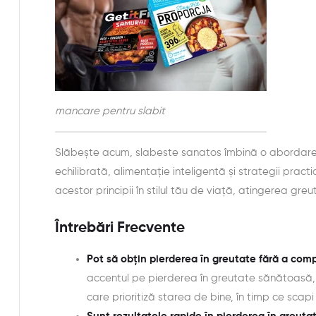
mancare pentru slabit
Slăbește acum, slabeste sanatos îmbină o abordare ho
echilibrată, alimentație inteligentă și strategii pract
acestor principii în stilul tău de viață, atingerea greut
Întrebări Frecvente
Pot să obțin pierderea în greutate fără a co
accentul pe pierderea în greutate sănătoasă, fă
care prioritiză starea de bine, în timp ce scapi