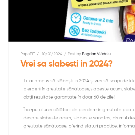
PapoFIT
10/01/2024
Post by
Bogdan Vlădoiu
Vrei sa slabesti in 2024?
Ti-ai propus să slăbești in 2024 și vrei să scapi de k
pierderii în greutate sănătoase,slabeste acum, slabe
obții rezultate garantate în doar 60 de zile!
Începutul unei călătorii de pierdere în greutate poate
despre slabeste acum, slabeste sanatos, drumul devin
greutate sănătoase, oferind sfaturi practice, informați