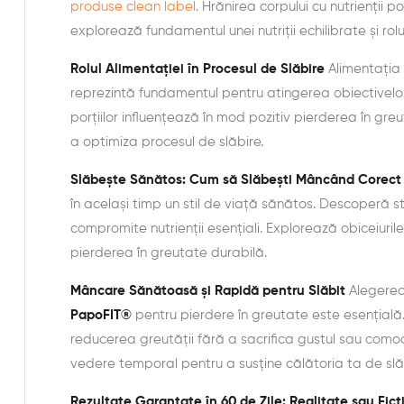
produse clean label
. Hrănirea corpului cu nutrienții p
explorează fundamentul unei nutriții echilibrate și rol
Rolul Alimentației în Procesul de Slăbire
Alimentația 
reprezintă fundamentul pentru atingerea obiectivelor
porțiilor influențează în mod pozitiv pierderea în gre
a optimiza procesul de slăbire.
Slăbește Sănătos: Cum să Slăbești Mâncând Corect
în același timp un stil de viață sănătos. Descoperă st
compromite nutrienții esențiali. Explorează obiceiuril
pierderea în greutate durabilă.
Mâncare Sănătoasă și Rapidă pentru Slăbit
Alegerea
PapoFIT®
pentru pierdere în greutate este esențial
reducerea greutății fără a sacrifica gustul sau comodi
vedere temporal pentru a susține călătoria ta de slă
Rezultate Garantate în 60 de Zile: Realitate sau Fic