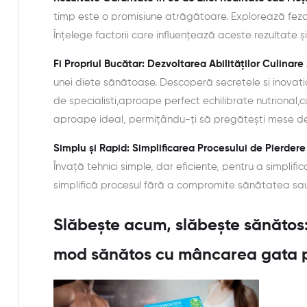
timp este o promisiune atrăgătoare. Explorează fezabi
Înțelege factorii care influențează aceste rezultate ș
Fi Propriul Bucătar: Dezvoltarea Abilităților Culinare
unei diete sănătoase. Descoperă secretele si inovat
de specialisti,aproape perfect echilibrate nutrional,
aproape ideal, permițându-ți să pregătești mese delic
Simplu și Rapid: Simplificarea Procesului de Pierder
Învață tehnici simple, dar eficiente, pentru a simplif
simplifică procesul fără a compromite sănătatea sau
Slăbește acum, slăbește sănătos:
mod sănătos cu mâncarea gata 