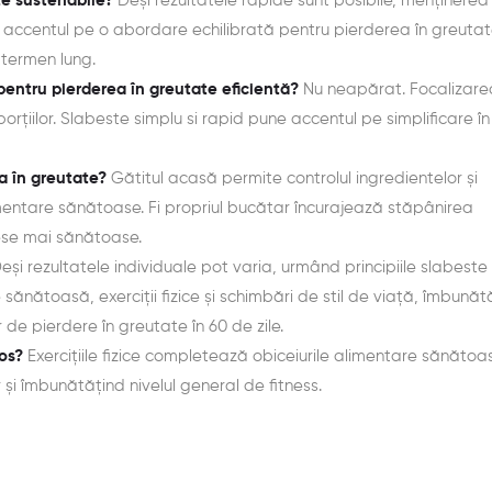
te sustenabile?
Deși rezultatele rapide sunt posibile, menținerea 
accentul pe o abordare echilibrată pentru pierderea în greutat
 termen lung.
pentru pierderea în greutate eficientă?
Nu neapărat. Focalizare
 porțiilor. Slabeste simplu si rapid pune accentul pe simplificare în
a în greutate?
Gătitul acasă permite controlul ingredientelor și
alimentare sănătoase. Fi propriul bucătar încurajează stăpânirea
mese mai sănătoase.
eși rezultatele individuale pot varia, urmând principiile slabeste
ănătoasă, exerciții fizice și schimbări de stil de viață, îmbună
 de pierdere în greutate în 60 de zile.
tos?
Exercițiile fizice completează obiceiurile alimentare sănătoas
 și îmbunătățind nivelul general de fitness.