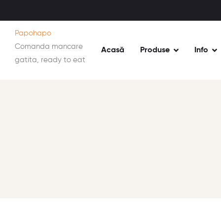
Papohapo
Comanda mancare
Acasă
Produse
Info
gatita, ready to eat