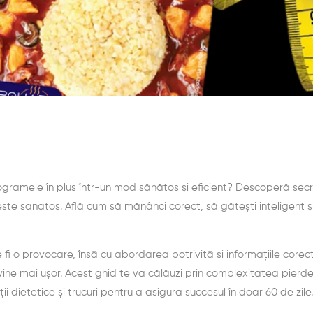
ilogramele în plus într-un mod sănătos și eficient? Descoperă sec
ste sanatos. Află cum să mănânci corect, să gătești inteligent ș
 fi o provocare, însă cu abordarea potrivită și informațiile corec
e mai ușor. Acest ghid te va călăuzi prin complexitatea pierderi
i dietetice și trucuri pentru a asigura succesul în doar 60 de zile.