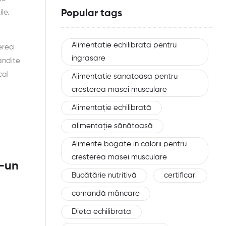
Popular tags
le.
Alimentatie echilibrata pentru
nerea
ingrasare
andite
cal
Alimentatie sanatoasa pentru
cresterea masei musculare
Alimentație echilibrată
alimentație sănătoasă
Alimente bogate in calorii pentru
cresterea masei musculare
r-un
Bucătărie nutritivă
certificari
comandă mâncare
Dieta echilibrata