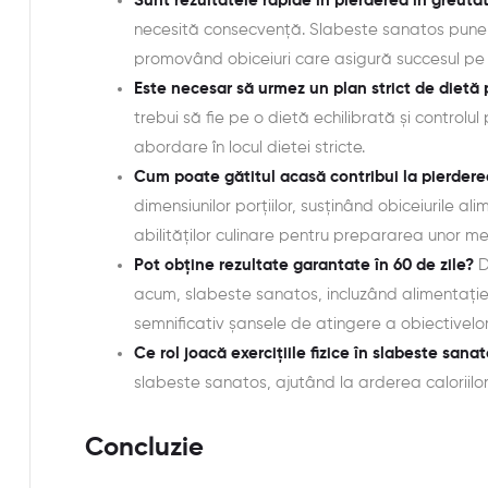
Sunt rezultatele rapide în pierderea în greuta
necesită consecvență. Slabeste sanatos pune 
promovând obiceiuri care asigură succesul pe
Este necesar să urmez un plan strict de dietă 
trebui să fie pe o dietă echilibrată și controlul
abordare în locul dietei stricte.
Cum poate gătitul acasă contribui la pierdere
dimensiunilor porțiilor, susținând obiceiurile 
abilităților culinare pentru prepararea unor 
Pot obține rezultate garantate în 60 de zile?
D
acum, slabeste sanatos, incluzând alimentație s
semnificativ șansele de atingere a obiectivelor
Ce rol joacă exercițiile fizice în slabeste sana
slabeste sanatos, ajutând la arderea caloriilor
Concluzie