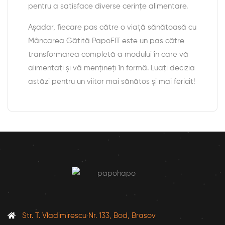
pentru a satisface diverse cerințe alimentare.
Așadar, fiecare pas către o viață sănătoasă cu
Mâncarea Gătită PapoFIT este un pas către
transformarea completă a modului în care vă
alimentați și vă mențineți în formă. Luați decizia
astăzi pentru un viitor mai sănătos și mai fericit!
Str. T. Vladimirescu Nr. 133, Bod, Brasov