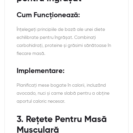
Cum Funcționează:
Înțelegeți principiile de bază ale unei diete
echilibrate pentru îngrășat. Combinați
carbohidrați, proteine și grăsimi sănătoase în
fiecare masă.
Implementare:
Planificați mese bogate în calorii, incluzând
avocado, nuci și carne slabă pentru a obține
aportul caloric necesar.
3. Rețete Pentru Masă
Musculară