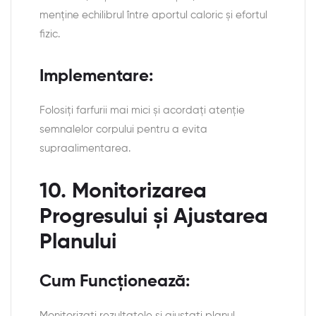
menține echilibrul între aportul caloric și efortul
fizic.
Implementare:
Folosiți farfurii mai mici și acordați atenție
semnalelor corpului pentru a evita
supraalimentarea.
10. Monitorizarea
Progresului și Ajustarea
Planului
Cum Funcționează:
Monitorizați rezultatele și ajustați planul