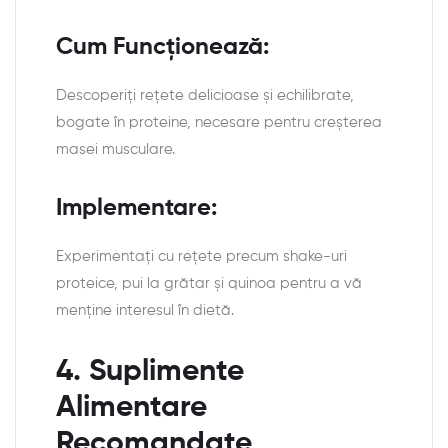
Cum Funcționează:
Descoperiți rețete delicioase și echilibrate,
bogate în proteine, necesare pentru creșterea
masei musculare.
Implementare:
Experimentați cu rețete precum shake-uri
proteice, pui la grătar și quinoa pentru a vă
menține interesul în dietă.
4. Suplimente
Alimentare
Recomandate