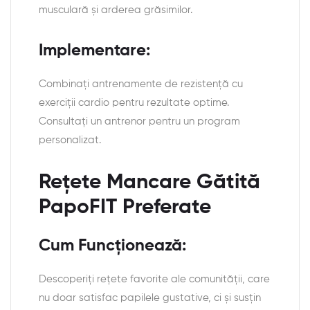
musculară și arderea grăsimilor.
Implementare:
Combinați antrenamente de rezistență cu
exerciții cardio pentru rezultate optime.
Consultați un antrenor pentru un program
personalizat.
Rețete Mancare Gătită
PapoFIT Preferate
Cum Funcționează:
Descoperiți rețete favorite ale comunității, care
nu doar satisfac papilele gustative, ci și susțin