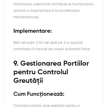
Hidratarea adecvată contribuie la funcționarea
optimă a organismului și la accelerarea
metabolismului.
Implementare:
Beți cel puțin 2 litri de apă pe zi și ajustați
cantitatea în funcție de nivelul activității fizice.
9. Gestionarea Portiilor
pentru Controlul
Greutății
Cum Funcționează:
Controlul porțiilor este esențial pentru a