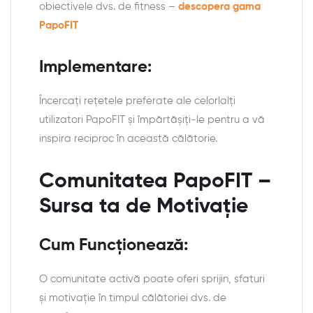
obiectivele dvs. de fitness –
descopera gama
PapoFIT
Implementare:
Încercați rețetele preferate ale celorlalți
utilizatori PapoFIT și împărtășiți-le pentru a vă
inspira reciproc în această călătorie.
Comunitatea PapoFIT –
Sursa ta de Motivație
Cum Funcționează:
O comunitate activă poate oferi sprijin, sfaturi
și motivație în timpul călătoriei dvs. de