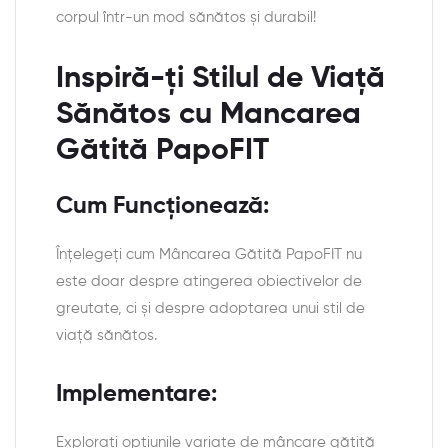
corpul într-un mod sănătos și durabil!
Inspiră-ți Stilul de Viață
Sănătos cu Mancarea
Gătită PapoFIT
Cum Funcționează:
Înțelegeți cum Mâncarea Gătită PapoFIT nu
este doar despre atingerea obiectivelor de
greutate, ci și despre adoptarea unui stil de
viață sănătos.
Implementare:
Explorați opțiunile variate de mâncare gătită