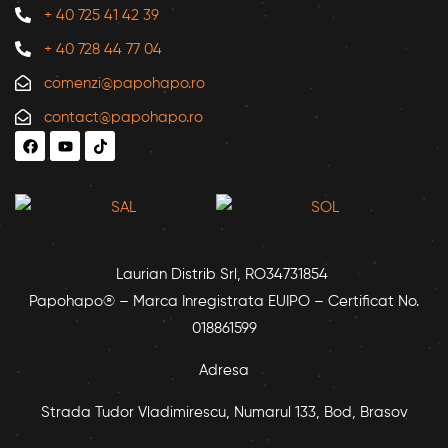
+ 40 725 41 42 39
+ 40 728 44 77 04
comenzi@papohapo.ro
contact@papohapo.ro
Laurian Distrib Srl, RO34731854
Papohapo® – Marca Inregistrata EUIPO – Certificat No.
018861599
Adresa
Strada Tudor Vladimirescu, Numarul 133, Bod, Brasov