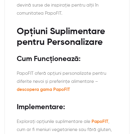
devină surse de inspirație pentru alții în
comunitatea PapoFIT.
Opțiuni Suplimentare
pentru Personalizare
Cum Funcționează:
PapoFIT oferă opțiuni personalizate pentru
diferite nevoi și preferințe alimentare –
descopera gama PapoFIT
Implementare:
Explorați opțiunile suplimentare ale
PapoFIT
,
cum ar fi meniuri vegetariene sau fără gluten,