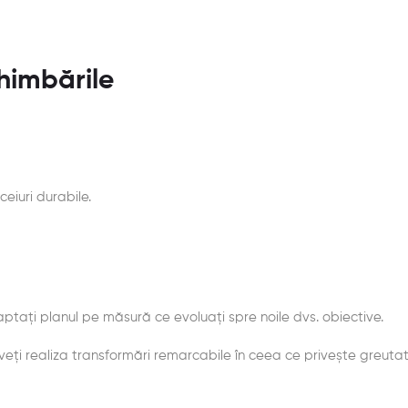
himbările
eiuri durabile.
adaptați planul pe măsură ce evoluați spre noile dvs. obiective.
ți realiza transformări remarcabile în ceea ce privește greutat