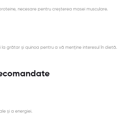
n proteine, necesare pentru creșterea masei musculare.
la grătar și quinoa pentru a vă menține interesul în dietă.
 Recomandate
le și a energiei.