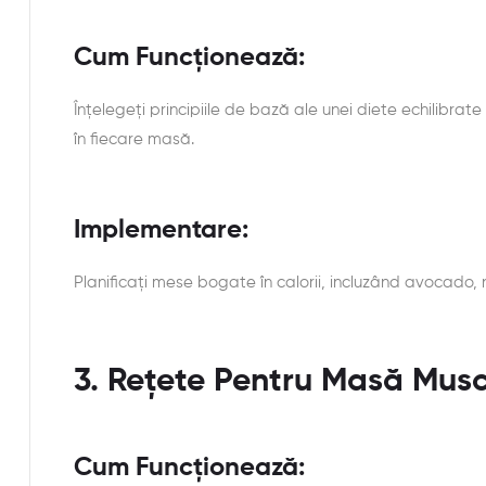
Cum Funcționează:
Înțelegeți principiile de bază ale unei diete echilibra
în fiecare masă.
Implementare:
Planificați mese bogate în calorii, incluzând avocado, 
3. Rețete Pentru Masă Mus
Cum Funcționează: