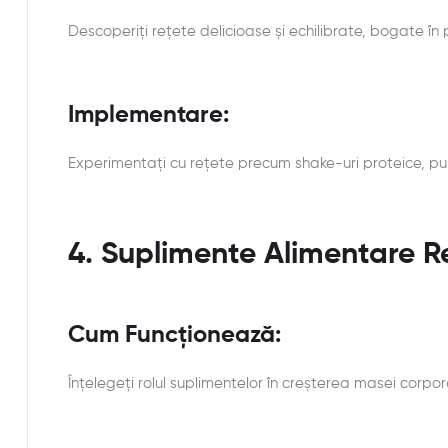
Descoperiți rețete delicioase și echilibrate, bogate î
Implementare:
Experimentați cu rețete precum shake-uri proteice, pui 
4. Suplimente Alimentare
Cum Funcționează:
Înțelegeți rolul suplimentelor în creșterea masei corpora