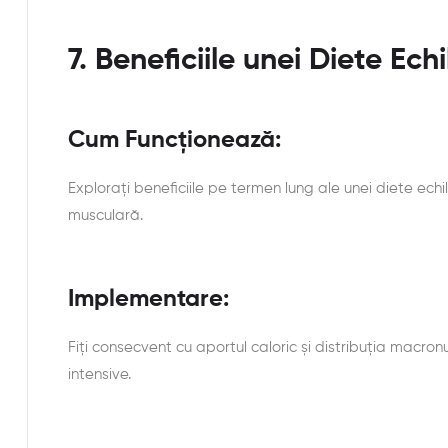
7. Beneficiile unei Diete Echi
Cum Funcționează:
Explorați beneficiile pe termen lung ale unei diete echi
musculară.
Implementare:
Fiți consecvent cu aportul caloric și distribuția macr
intensive.