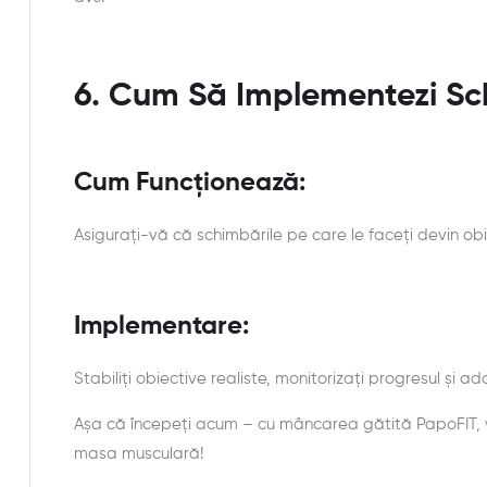
6. Cum Să Implementezi Sc
Cum Funcționează:
Asigurați-vă că schimbările pe care le faceți devin obic
Implementare:
Stabiliți obiective realiste, monitorizați progresul și 
Așa că începeți acum – cu mâncarea gătită PapoFIT, ve
masa musculară!