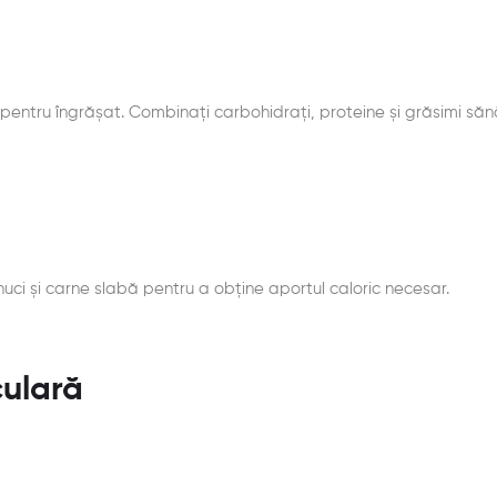
te pentru îngrășat. Combinați carbohidrați, proteine și grăsimi s
nuci și carne slabă pentru a obține aportul caloric necesar.
culară