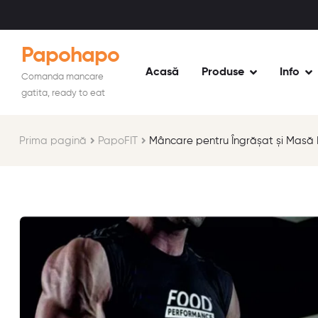
Papohapo
Acasă
Produse
Info
Comanda mancare
gatita, ready to eat
Prima pagină
PapoFIT
Mâncare pentru Îngrășat și Masă