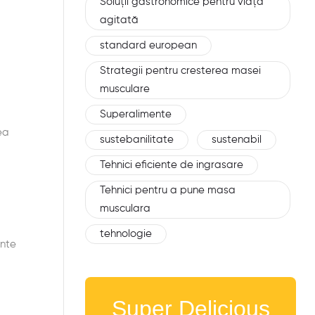
Soluții gastronomice pentru viața
agitată
standard european
Strategii pentru cresterea masei
musculare
Superalimente
ea
sustebanilitate
sustenabil
Tehnici eficiente de ingrasare
Tehnici pentru a pune masa
musculara
tehnologie
ente
Super Delicious