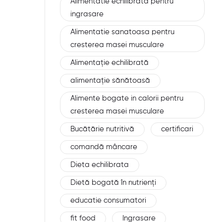
Alimentatie echilibrata pentru
ingrasare
Alimentatie sanatoasa pentru
cresterea masei musculare
Alimentație echilibrată
alimentație sănătoasă
Alimente bogate in calorii pentru
cresterea masei musculare
Bucătărie nutritivă
certificari
comandă mâncare
Dieta echilibrata
Dietă bogată în nutrienți
educatie consumatori
fit food
Ingrasare