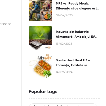
MRE vs. Ready Meals:
Diferența și ce alegere este
mai bună pentru Tine?
01/04/2025
ănătoase
Inovația din Industria
Alimentară: Ambalajul EVOH
și Termosterilizarea
13/02/2025
Soluția Just Heat IT! –
Eficiență, Calitate și
Flexibilitate
14/09/2024
pentru Afacerea ta din
HoReCa
Popular tags