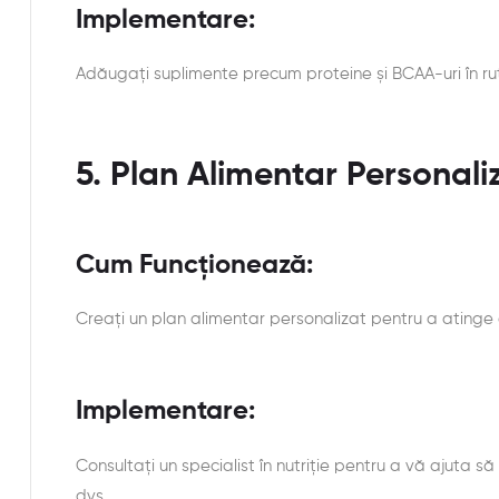
Implementare:
Adăugați suplimente precum proteine ​​și BCAA-uri în rut
5. Plan Alimentar Personali
Cum Funcționează:
Creați un plan alimentar personalizat pentru a atinge 
Implementare:
Consultați un specialist în nutriție pentru a vă ajuta să
dvs.