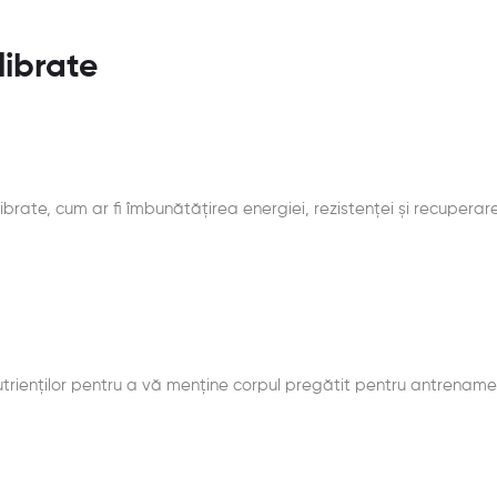
librate
librate, cum ar fi îmbunătățirea energiei, rezistenței și recuperar
onutrienților pentru a vă menține corpul pregătit pentru antrenam