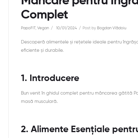
Mâncare pentru Îngră
Complet
PapoFIT
,
Vegan
10/01/2024
Post by
Bogdan Vlădoiu
Descoperă alimentele și rețetele ideale pentru îngrăș
eficiente și durabile.
1. Introducere
Bun venit în ghidul complet pentru mâncarea gătită Pa
masă musculară.
2. Alimente Esențiale pentr