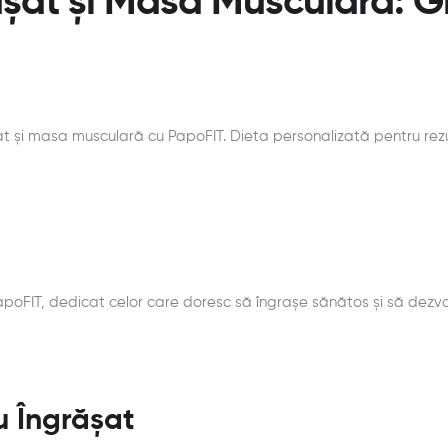
șat și Masă Musculară: G
at și masa musculară cu PapoFIT. Dieta personalizată pentru rez
poFIT, dedicat celor care doresc să îngrașe sănătos și să dezvo
u Îngrășat