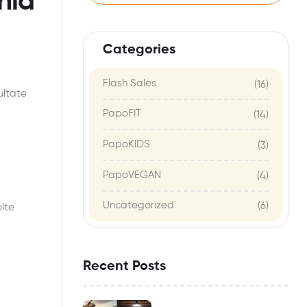
hid
Categories
Flash Sales
(16)
ultate
PapoFIT
(14)
PapoKIDS
(3)
PapoVEGAN
(4)
Uncategorized
(6)
lte
Recent Posts