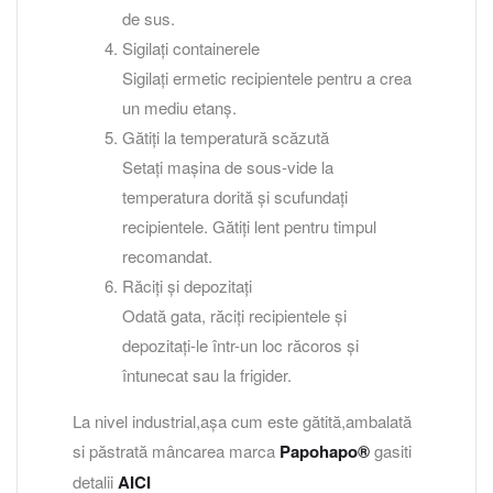
de sus.
Sigilați containerele
Sigilați ermetic recipientele pentru a crea
un mediu etanș.
Gătiți la temperatură scăzută
Setați mașina de sous-vide la
temperatura dorită și scufundați
recipientele. Gătiți lent pentru timpul
recomandat.
Răciți și depozitați
Odată gata, răciți recipientele și
depozitați-le într-un loc răcoros și
întunecat sau la frigider.
La nivel industrial,așa cum este gătită,ambalată
si păstrată mâncarea marca
Papohapo®
gasiti
detalii
AICI