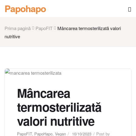
Papohapo
Prima pagină
PapoFIT
Mâncarea termosterilizată valori
nutritive
Mâncarea
termosterilizată
valori nutritive
PapoFIT
,
PapoHapo
,
Vegan
10/10/2023
Post by