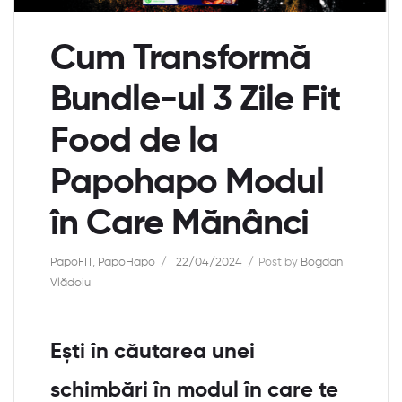
Cum Transformă
Bundle-ul 3 Zile Fit
Food de la
Papohapo Modul
în Care Mănânci
PapoFIT
,
PapoHapo
22/04/2024
Post by
Bogdan
Vlădoiu
Ești în căutarea unei
schimbări în modul în care te