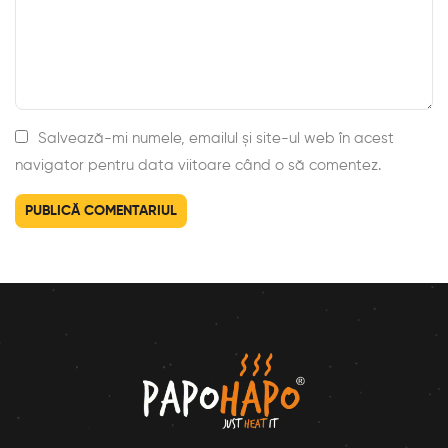
Salvează-mi numele, emailul și site-ul web în acest
navigator pentru data viitoare când o să comentez.