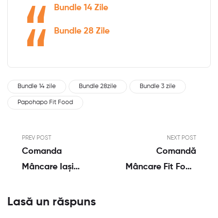
Bundle 14 Zile
Bundle 28 Zile
Bundle 14 zile
Bundle 28zile
Bundle 3 zile
Papohapo Fit Food
PREV POST
NEXT POST
Comanda
Comandă
Mâncare Iași
Mâncare Fit Food
Rapid Și Gustos
Într-O Clipă:
Livrare Prin
Lasă un răspuns
EasyBox Sau