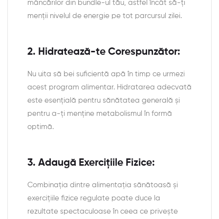
mâncărilor din bundle-ul tău, astfel încât să-ți
menții nivelul de energie pe tot parcursul zilei.
2. Hidratează-te Corespunzător:
Nu uita să bei suficientă apă în timp ce urmezi
acest program alimentar. Hidratarea adecvată
este esențială pentru sănătatea generală și
pentru a-ți menține metabolismul în formă
optimă.
3. Adaugă Exercițiile Fizice:
Combinația dintre alimentația sănătoasă și
exercițiile fizice regulate poate duce la
rezultate spectaculoase în ceea ce privește