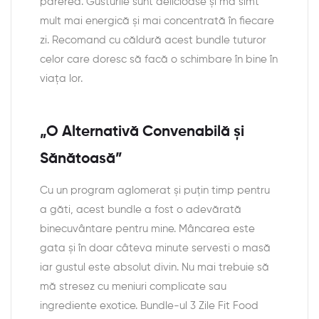
părerea. Gusturile sunt delicioase și mă simt
mult mai energică și mai concentrată în fiecare
zi. Recomand cu căldură acest bundle tuturor
celor care doresc să facă o schimbare în bine în
viața lor.
„O Alternativă Convenabilă și
Sănătoasă”
Cu un program aglomerat și puțin timp pentru
a găti, acest bundle a fost o adevărată
binecuvântare pentru mine. Mâncarea este
gata și în doar câteva minute servesti o masă
iar gustul este absolut divin. Nu mai trebuie să
mă stresez cu meniuri complicate sau
ingrediente exotice. Bundle-ul 3 Zile Fit Food