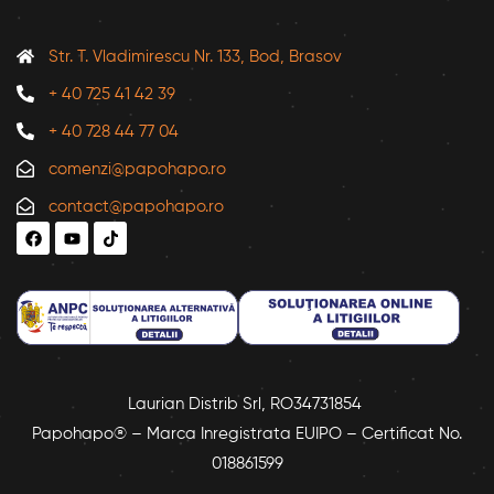
Str. T. Vladimirescu Nr. 133, Bod, Brasov
+ 40 725 41 42 39
+ 40 728 44 77 04
comenzi@papohapo.ro
contact@papohapo.ro
Laurian Distrib Srl, RO34731854
Papohapo® – Marca Inregistrata EUIPO – Certificat No.
018861599