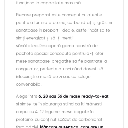
funcționa la capacitate maximă.
Fiecare preparat este conceput cu atenție
pentru a furniza proteine, carbohidrați și grăsimi
sănătoase în proporții ideale, astfel încât să te
simți energizat și să-ți menții
sănătatea.Descoperă gama noastră de
pachete special concepute pentru a-ți oferi
mese sănătoase, pregătite să fie păstrate la
congelator, perfecte atunci când dorești să
înlocuiești o masă pe zi sau ca soluție
convenabilă.
Alege între
6, 28 sau 56 de mase ready-to-eat
și simte-te în siguranță știind că îți hrănești
corpul cu 4-12 legume, mese bogate în
proteine, cu conținut scăzut de carbohidrați,
fără aditivi.
Mâncare autentică, care are un