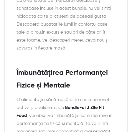
Cu o varietate de mâncăruri delicioase și
sănătoase incluse în acest bundle, nu vei simți
niciodată că te plictisești de aceeași gustă.
Descoperă bucatăriile lumii in confortul casei
tale,la birou,in excursie sau ori de câte ori îți
este foame, vei descoperi mereu ceva nou și
savuros în fiecare masă.
Îmbunătățirea Performanței
Fizice și Mentale
O alimentație sănătoasă este cheia unei vieți
active și echilibrate. Cu
Bundle-ul 3 Zile Fit
Food
, vei observa îmbunătățiri semnificative în
performanța ta fizică și mentală. Te vei simți
mai energizat, mai concentrat și mai pregătit