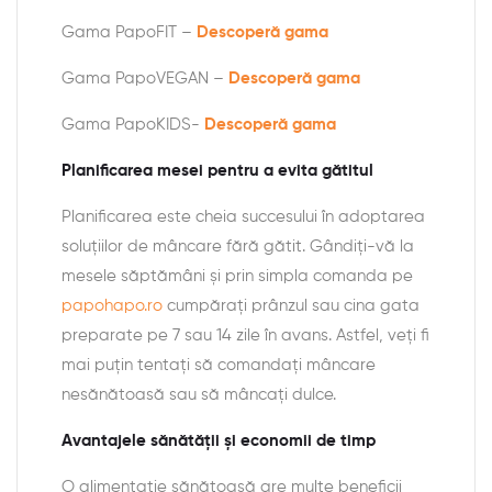
Gama PapoFIT –
Descoperă gama
Gama PapoVEGAN –
Descoperă gama
Gama PapoKIDS-
Descoperă gama
Planificarea mesei pentru a evita gătitul
Planificarea este cheia succesului în adoptarea
soluțiilor de mâncare fără gătit. Gândiți-vă la
mesele săptămâni și prin simpla comanda pe
papohapo.ro
cumpărați prânzul sau cina gata
preparate pe 7 sau 14 zile în avans. Astfel, veți fi
mai puțin tentați să comandați mâncare
nesănătoasă sau să mâncați dulce.
Avantajele sănătății și economii de timp
O alimentație sănătoasă are multe beneficii