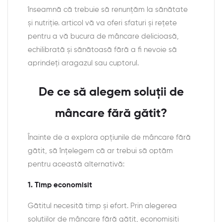
înseamnă că trebuie să renunțăm la sănătate
și nutriție. articol vă va oferi sfaturi și rețete
pentru a vă bucura de mâncare delicioasă,
echilibrată și sănătoasă fără a fi nevoie să
aprindeți aragazul sau cuptorul.
De ce să alegem soluții de
mâncare fără gătit?
Înainte de a explora opțiunile de mâncare fără
gătit, să înțelegem că ar trebui să optăm
pentru această alternativă:
1. Timp economisit
Gătitul necesită timp și efort. Prin alegerea
soluțiilor de mâncare fără gătit, economisiți