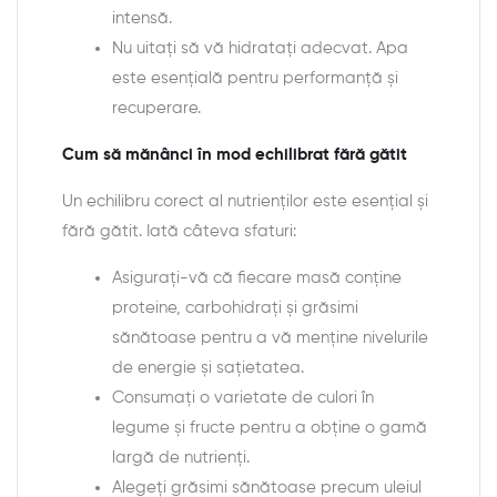
intensă.
Nu uitați să vă hidratați adecvat. Apa
este esențială pentru performanță și
recuperare.
Cum să mănânci în mod echilibrat fără gătit
Un echilibru corect al nutrienților este esențial și
fără gătit. Iată câteva sfaturi:
Asigurați-vă că fiecare masă conține
proteine, carbohidrați și grăsimi
sănătoase pentru a vă menține nivelurile
de energie și sațietatea.
Consumați o varietate de culori în
legume și fructe pentru a obține o gamă
largă de nutrienți.
Alegeți grăsimi sănătoase precum uleiul