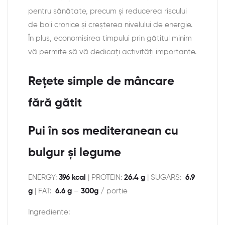
pentru sănătate, precum și reducerea riscului
de boli cronice și creșterea nivelului de energie.
În plus, economisirea timpului prin gătitul minim
vă permite să vă dedicați activități importante.
Rețete simple de mâncare
fără gătit
Pui în sos mediteranean cu
bulgur și legume
ENERGY:
396 kcal
| PROTEIN:
26.4 g
| SUGARS:
6.9
g
| FAT:
6.6 g
–
300g
/ portie
Ingrediente: