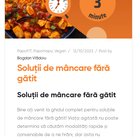
PapoFIT
,
PapoHapo
,
Vegan
12/10/2023
Post by
Bogdan Vlădoiu
Soluții de mâncare fără
gătit
Soluții de mâncare fără gătit
Bine ați venit la ghidul complet pentru soluțiile
de mâncare fără gătit! Viața agitată nu poate
determina să căutăm modalități rapide și
convenabile de a ne hrăni, dar asta nu