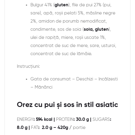
Bulgur 41% (
gluten
), file de pui 27% (pui,
sare), apă, roșii pelati 5%, măsline negre
2%, amidon de porumb nemodificat,
condimente, sos de soia (
soia, gluten
),
ulei de rapiță, miere, roșii uscate 1%,
concentrat de suc de mere, sare, usturoi,
concentrat de suc de lămâie.
Instrucțiuni:
Gata de consumat – Deschizi – Incălzesti
– Mănânci
Orez cu pui și sos în stil asiatic
ENERGY
: 594 kcal |
PROTEIN
: 30.0 g |
SUGARS
:
8.0 g |
FAT
: 2.0 g – 420g /
portie