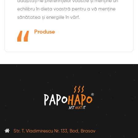
adaptați-le preferințelor voastre și menține un
echilibru în dieta voastră pentru a vă menține
sănătatea și energiile în vârf.
Produse
Str. T. Vladimirescu Nr. 133, Bod, Brasov