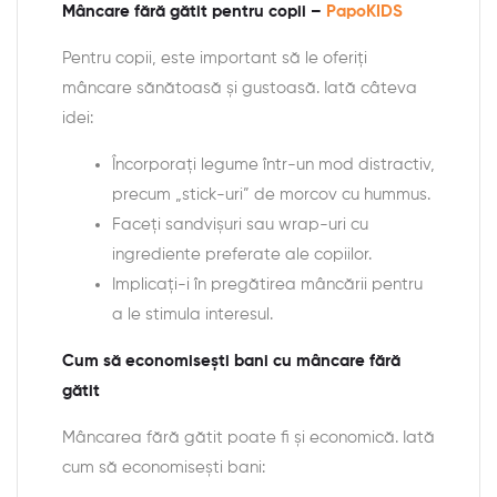
Mâncare fără gătit pentru copii –
PapoKIDS
Pentru copii, este important să le oferiți
mâncare sănătoasă și gustoasă. Iată câteva
idei:
Încorporați legume într-un mod distractiv,
precum „stick-uri” de morcov cu hummus.
Faceți sandvișuri sau wrap-uri cu
ingrediente preferate ale copiilor.
Implicați-i în pregătirea mâncării pentru
a le stimula interesul.
Cum să economisești bani cu mâncare fără
gătit
Mâncarea fără gătit poate fi și economică. Iată
cum să economisești bani: