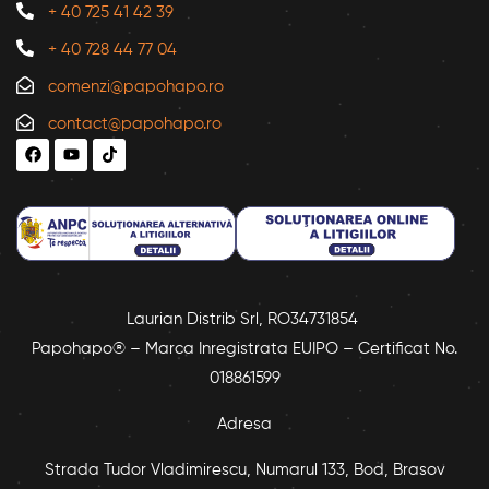
+ 40 725 41 42 39
+ 40 728 44 77 04
comenzi@papohapo.ro
contact@papohapo.ro
Laurian Distrib Srl, RO34731854
Papohapo® – Marca Inregistrata EUIPO – Certificat No.
018861599
Adresa
Strada Tudor Vladimirescu, Numarul 133, Bod, Brasov