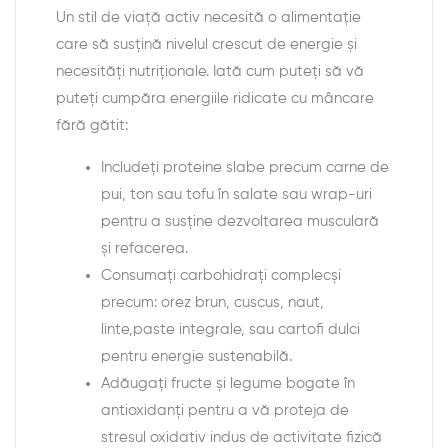
Un stil de viață activ necesită o alimentație
care să susțină nivelul crescut de energie și
necesități nutriționale. Iată cum puteți să vă
puteți cumpăra energiile ridicate cu mâncare
fără gătit:
Includeți proteine slabe precum carne de
pui, ton sau tofu în salate sau wrap-uri
pentru a susține dezvoltarea musculară
și refacerea.
Consumați carbohidrați complecși
precum: orez brun, cuscus, naut,
linte,paste integrale, sau cartofi dulci
pentru energie sustenabilă.
Adăugați fructe și legume bogate în
antioxidanți pentru a vă proteja de
stresul oxidativ indus de activitate fizică