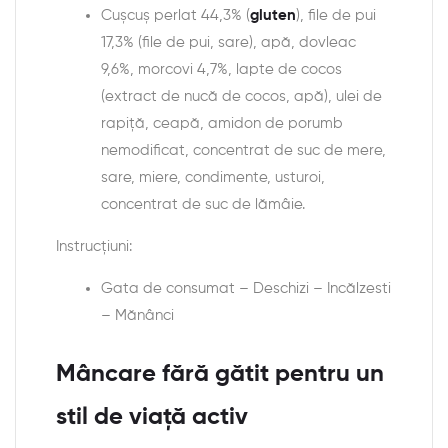
Cușcuș perlat 44,3% (
gluten
), file de pui
17,3% (file de pui, sare), apă, dovleac
9,6%, morcovi 4,7%, lapte de cocos
(extract de nucă de cocos, apă), ulei de
rapiță, ceapă, amidon de porumb
nemodificat, concentrat de suc de mere,
sare, miere, condimente, usturoi,
concentrat de suc de lămâie.
Instrucțiuni:
Gata de consumat – Deschizi – Incălzesti
– Mănânci
Mâncare fără gătit pentru un
stil de viață activ