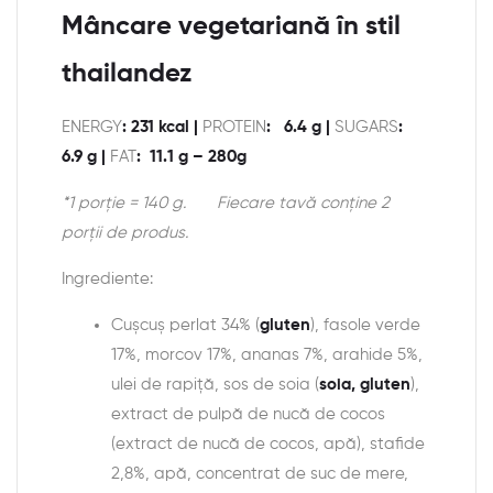
Mâncare vegetariană în stil
thailandez
ENERGY
: 231 kcal |
PROTEIN
: 6.4 g |
SUGARS
:
6.9 g |
FAT
: 11.1 g – 280g
*1 porție = 140 g.
Fiecare tavă conține 2
porții de produs.
Ingrediente:
Cușcuș perlat 34% (
gluten
), fasole verde
17%, morcov 17%, ananas 7%, arahide 5%,
ulei de rapiță, sos de soia (
soia, gluten
),
extract de pulpă de nucă de cocos
(extract de nucă de cocos, apă), stafide
2,8%, apă, concentrat de suc de mere,