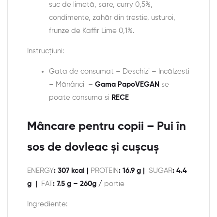
suc de limetă, sare, curry 0,5%,
condimente, zahăr din trestie, usturoi,
frunze de Kaffir Lime 0,1%.
Instrucțiuni:
Gata de consumat – Deschizi – Incălzesti
– Mănânci –
Gama PapoVEGAN
se
poate consuma si
RECE
Mâncare pentru copii – Pui în
sos de dovleac și cușcuș
ENERGY
: 307 kcal |
PROTEIN
: 16.9 g |
SUGAR
: 4.4
g |
FAT
: 7.5 g – 260g /
portie
Ingrediente: