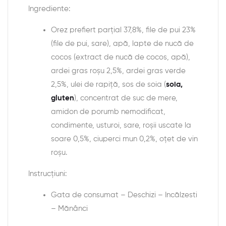
Ingrediente:
Orez prefiert parțial 37,8%, file de pui 23%
(file de pui, sare), apă, lapte de nucă de
cocos (extract de nucă de cocos, apă),
ardei gras roșu 2,5%, ardei gras verde
2,5%, ulei de rapiță, sos de soia (
soia,
gluten
), concentrat de suc de mere,
amidon de porumb nemodificat,
condimente, usturoi, sare, roșii uscate la
soare 0,5%, ciuperci mun 0,2%, oțet de vin
roșu.
Instrucțiuni:
Gata de consumat – Deschizi – Incălzesti
– Mănânci