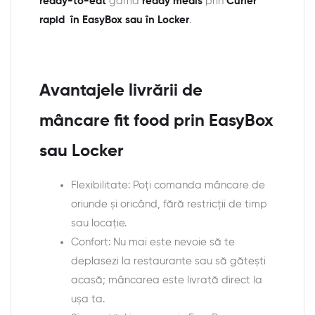
ready-to-eat
gama
ready meals
prin
Curier
rapid în EasyBox sau în Locker
.
Avantajele livrării de
mâncare fit food prin EasyBox
sau Locker
Flexibilitate: Poți comanda mâncare de
oriunde și oricând, fără restricții de timp
sau locație.
Confort: Nu mai este nevoie să te
deplasezi la restaurante sau să gătești
acasă; mâncarea este livrată direct la
ușa ta.