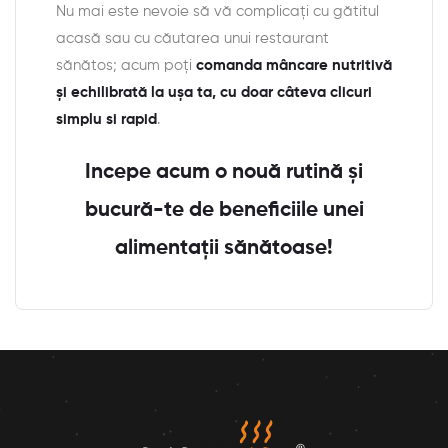
Nu mai este nevoie să vă complicați cu gătitul
acasă sau cu căutarea unui restaurant
sănătos; acum poți
comanda mâncare nutritivă
și echilibrată la ușa ta, cu doar câteva clicuri
simplu si rapid
.
Incepe acum o nouă rutină și
bucură-te de beneficiile unei
alimentații sănătoase!