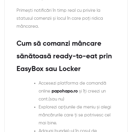
Primești notificări în timp real cu privire la
statusul comenzii și locul în care poți ridica
mâncarea.
Cum să comanzi mâncare
sănătoasă ready-to-eat prin
EasyBox sau Locker
Accesezi platforma de comandă
online
papohapo.ro
și îți creezi un
cont.(sau nu)
Explorezi opțiunile de meniu și alegi
mâncărurile care ți se potrivesc cel
mai bine.
Adaugi bundel-ul în coșul de