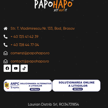
Str. T. Vladimirescu Nr. 133, Bod, Brasov
+ 40 725 41 42 39
+ 40 728 44 77 04
comenzi@papohapo.ro
contact@papohapo.ro
Laurian Distrib Srl, RO34731854