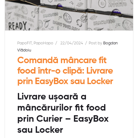
PapoFIT
,
PapoHapo
22/04/2024
Post by
Bogdan
Vlădoiu
Comandă mâncare fit
food într-o clipă: Livrare
prin EasyBox sau Locker
Livrare ușoară a
mâncărurilor fit food
prin Curier – EasyBox
sau Locker