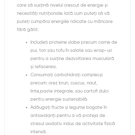
care să susțină nivelul crescut de energie și
necesități nutriționale. Iată cum puteți să vă
puteți cumpăra energiile ridicate cu mâncare
fără gătit:
Includeți proteine slabe precum carne de
pui, ton sau tofu în salate sau wrap-uri
pentru a susține dezvoltarea musculară
și refacerea.
Consumați carbohidrați complecși
precum: orez brun, cuscus, naut,
linte,paste integrale, sau cartofi dulci
pentru energie sustenabilă.
Adăugați fructe și legume bogate în
antioxidanți pentru a vă proteja de
stresul oxidativ indus de activitate fizică
intensă.