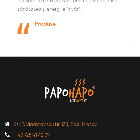
echilibru în dieta voastră pentru a vă menține
sănătatea și energiile în vârf.
Produse
Str. T. Vladimirescu Nr. 133, Bod, Brasov
+ 40 725 41 42 39