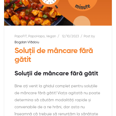
PapoFIT
,
PapoHapo
,
Vegan
12/10/2023
Post by
Bogdan Vlădoiu
Soluții de mâncare fără
gătit
Soluții de mâncare fără gătit
Bine ați venit la ghidul complet pentru soluțiile
de mâncare fără gătit! Viața agitată nu poate
determina să căutăm modalități rapide și
convenabile de a ne hrăni, dar asta nu
înseamnă că trebuie să renunțăm la sănătate