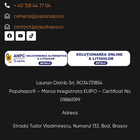
+ 40 728 44 77 04
comenzi@papohapo.ro
contact@papohapo.ro
Laurian Distrib Srl, RO34731854
Papohapo® – Marca Inregistrata EUIPO – Certificat No.
018861599
Adresa
Strada Tudor Vladimirescu, Numarul 133, Bod, Brasov