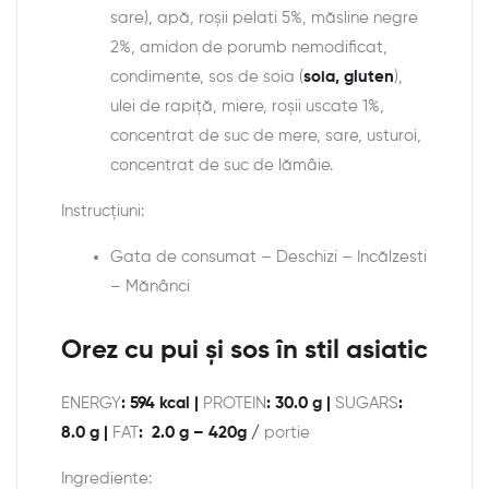
sare), apă, roșii pelati 5%, măsline negre
2%, amidon de porumb nemodificat,
condimente, sos de soia (
soia, gluten
),
ulei de rapiță, miere, roșii uscate 1%,
concentrat de suc de mere, sare, usturoi,
concentrat de suc de lămâie.
Instrucțiuni:
Gata de consumat – Deschizi – Incălzesti
– Mănânci
Orez cu pui și sos în stil asiatic
ENERGY
: 594 kcal |
PROTEIN
: 30.0 g |
SUGARS
:
8.0 g |
FAT
: 2.0 g – 420g /
portie
Ingrediente: