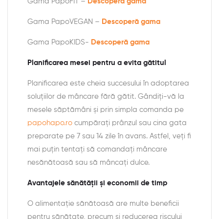
Gama PapoFIT –
Descoperă gama
Gama PapoVEGAN –
Descoperă gama
Gama PapoKIDS-
Descoperă gama
Planificarea mesei pentru a evita gătitul
Planificarea este cheia succesului în adoptarea
soluțiilor de mâncare fără gătit. Gândiți-vă la
mesele săptămâni și prin simpla comanda pe
papohapo.ro
cumpărați prânzul sau cina gata
preparate pe 7 sau 14 zile în avans. Astfel, veți fi
mai puțin tentați să comandați mâncare
nesănătoasă sau să mâncați dulce.
Avantajele sănătății și economii de timp
O alimentație sănătoasă are multe beneficii
pentru sănătate, precum și reducerea riscului