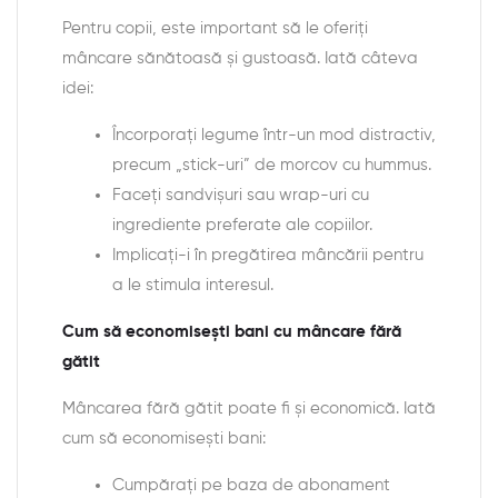
Pentru copii, este important să le oferiți
mâncare sănătoasă și gustoasă. Iată câteva
idei:
Încorporați legume într-un mod distractiv,
precum „stick-uri” de morcov cu hummus.
Faceți sandvișuri sau wrap-uri cu
ingrediente preferate ale copiilor.
Implicați-i în pregătirea mâncării pentru
a le stimula interesul.
Cum să economisești bani cu mâncare fără
gătit
Mâncarea fără gătit poate fi și economică. Iată
cum să economisești bani:
Cumpărați pe baza de abonament