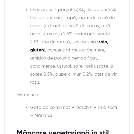
Orez prefiert parțial 37,8%, file de pui 23%
(file de pui, sare), apă, lapte de nucă de
cocos (extract de nucă de cocos, apă),
ardei gras roșu 2,5%, ardei gras verde
2,5%, ulei de rapiță, sos de soia (
soia,
gluten
), concentrat de suc de mere,
amidon de porumb nemodificat,
condimente, usturoi, sare, roșii uscate la
soare 0,5%, ciuperci mun 0,2%, oțet de vin
roșu.
Instrucțiuni:
Gata de consumat – Deschizi – Incălzesti
– Mănânci
Mâncare vegetariană în stil