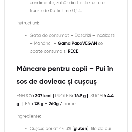
condimente, zahăr din trestie, usturoi,
frunze de Kaffir Lime 0,1%.
Instrucțiuni:
Gata de consumat – Deschizi – Incălzesti
– Mănânci –
Gama PapoVEGAN
se
poate consuma si
RECE
Mâncare pentru copii – Pui în
sos de dovleac și cușcuș
ENERGY
: 307 kcal |
PROTEIN
: 16.9 g |
SUGAR
: 4.4
g |
FAT
: 7.5 g – 260g /
portie
Ingrediente:
Cușcuș perlat 44,3% (
gluten
), file de pui