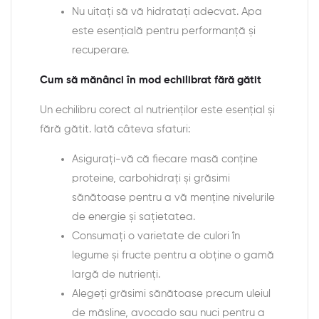
Nu uitați să vă hidratați adecvat. Apa
este esențială pentru performanță și
recuperare.
Cum să mănânci în mod echilibrat fără gătit
Un echilibru corect al nutrienților este esențial și
fără gătit. Iată câteva sfaturi:
Asigurați-vă că fiecare masă conține
proteine, carbohidrați și grăsimi
sănătoase pentru a vă menține nivelurile
de energie și sațietatea.
Consumați o varietate de culori în
legume și fructe pentru a obține o gamă
largă de nutrienți.
Alegeți grăsimi sănătoase precum uleiul
de măsline, avocado sau nuci pentru a