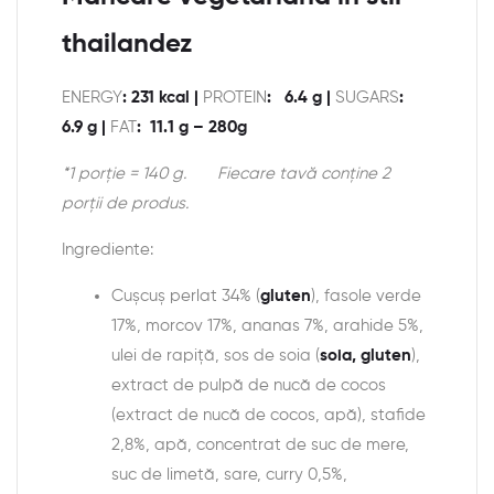
thailandez
ENERGY
: 231 kcal |
PROTEIN
: 6.4 g |
SUGARS
:
6.9 g |
FAT
: 11.1 g – 280g
*1 porție = 140 g.
Fiecare tavă conține 2
porții de produs.
Ingrediente:
Cușcuș perlat 34% (
gluten
), fasole verde
17%, morcov 17%, ananas 7%, arahide 5%,
ulei de rapiță, sos de soia (
soia, gluten
),
extract de pulpă de nucă de cocos
(extract de nucă de cocos, apă), stafide
2,8%, apă, concentrat de suc de mere,
suc de limetă, sare, curry 0,5%,