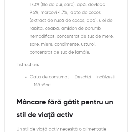
17,3% (file de pui, sare), apă, dovleac
9,6%, morcovi 4,7%, lapte de cocos
(extract de nucă de cocos, apă), ulei de
rapiță, ceapă, amidon de porumb
nemodificat, concentrat de suc de mere,
sare, miere, condimente, usturoi,
concentrat de suc de lămâie.
Instrucțiuni:
Gata de consumat – Deschizi – Incălzesti
– Mănânci
Mâncare fără gătit pentru un
stil de viață activ
Un stil de viață activ necesită o alimentație