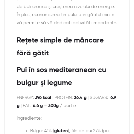
de boli cronice și creșterea nivelului de energie.
În plus, economisirea timpului prin gătitul minim
vă permite să vă dedicați activități importante.
Rețete simple de mâncare
fără gătit
Pui în sos mediteranean cu
bulgur și legume
ENERGY:
396 kcal
| PROTEIN:
26.4 g
| SUGARS:
6.9
g
| FAT:
6.6 g
–
300g
/ portie
Ingrediente:
Bulgur 41% (
gluten
), file de pui 27% (pui,