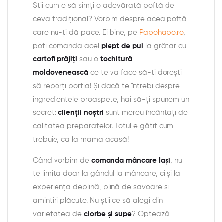
Știi cum e să simți o adevărată poftă de
ceva tradițional? Vorbim despre acea poftă
care nu-ți dă pace. Ei bine, pe
Papohapo.ro
,
poți comanda acel
piept de pui
la grătar cu
cartofi prăjiți
sau o
tochitură
moldovenească
ce te va face să-ți dorești
să reporți porția! Și dacă te întrebi despre
ingredientele proaspete, hai să-ți spunem un
secret:
clienții noștri
sunt mereu încântați de
calitatea preparatelor. Totul e gătit cum
trebuie, ca la mama acasă!
Când vorbim de
comanda mâncare Iași
, nu
te limita doar la gândul la mâncare, ci și la
experiența deplină, plină de savoare și
amintiri plăcute. Nu știi ce să alegi din
varietatea de
ciorbe şi supe
? Optează