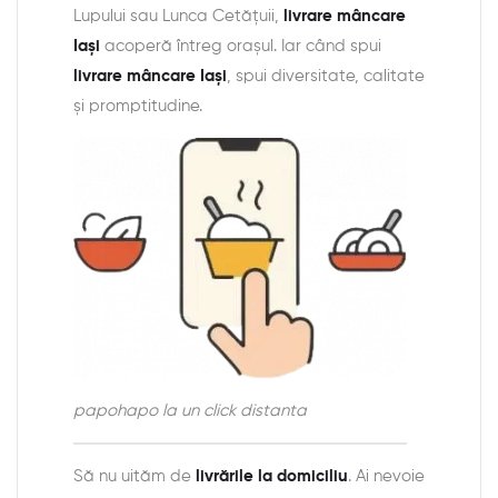
Lupului sau Lunca Cetățuii,
livrare mâncare
Iași
acoperă întreg orașul. Iar când spui
livrare mâncare Iași
, spui diversitate, calitate
și promptitudine.
papohapo la un click distanta
Să nu uităm de
livrările la domiciliu
. Ai nevoie