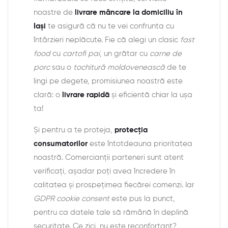
noastre de
livrare mâncare la domiciliu în
Iași
te asigură că nu te vei confrunta cu
întârzieri neplăcute. Fie că alegi un clasic
fast
food
cu
cartofi pai
, un grătar cu
carne de
porc
sau o
tochitură moldovenească
de te
lingi pe degete, promisiunea noastră este
clară: o
livrare rapidă
și eficientă chiar la ușa
ta!
Și pentru a te proteja,
protecția
consumatorilor
este întotdeauna prioritatea
noastră. Comercianții parteneri sunt atent
verificați, așadar poți avea încredere în
calitatea și prospețimea fiecărei comenzi. Iar
GDPR cookie consent
este pus la punct,
pentru ca datele tale să rămână în deplină
securitate. Ce zici, nu este reconfortant?