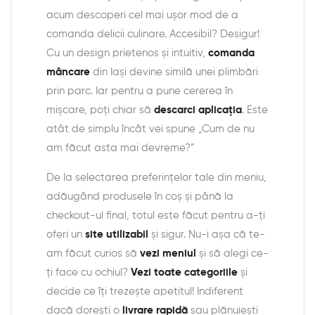
acum descoperi cel mai ușor mod de a
comanda delicii culinare. Accesibil? Desigur!
Cu un design prietenos și intuitiv,
comanda
mâncare
din Iași devine similă unei plimbări
prin parc. Iar pentru a pune cererea în
mișcare, poți chiar să
descarci aplicația
. Este
atât de simplu încât vei spune „Cum de nu
am făcut asta mai devreme?”
De la selectarea preferințelor tale din meniu,
adăugând produsele în coș și până la
checkout-ul final, totul este făcut pentru a-ți
oferi un
site utilizabil
și sigur. Nu-i așa că te-
am făcut curios să
vezi meniul
și să alegi ce-
ți face cu ochiul?
Vezi toate categoriile
și
decide ce îți trezește apetitul! Indiferent
dacă dorești o
livrare rapidă
sau plănuiești