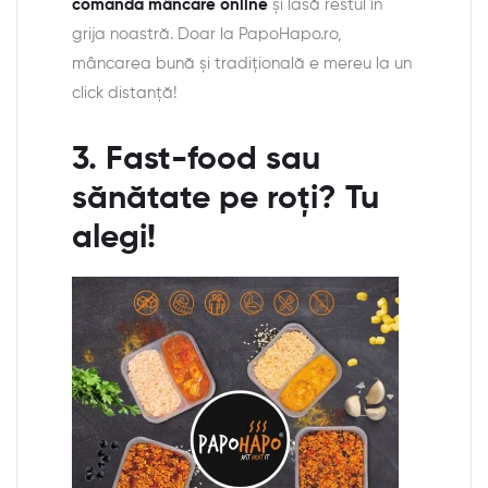
comanda mâncare online
și lasă restul în
grija noastră. Doar la PapoHapo.ro,
mâncarea bună și tradițională e mereu la un
click distanță!
3. Fast-food sau
sănătate pe roți? Tu
alegi!