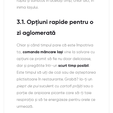
rapid și sănătos în același timp, chiar aici, în
inima Iașului.
3.1. Opțiuni rapide pentru o
zi aglomerată
Chiar și când timpul pare că este împotriva
ta,
comanda mâncare Iași
vine la salvare cu
opțiuni ce promit să fie nu doar delicioase,
dar și pregătite într-un
scurt timp posibil
.
Este timpul să uiți de cozi sau de așteptarea
plictisitoare în restaurante. Grabă? Ia-ți un
piept de pui
suculent cu
cartofi prăjiți
sau o
porție de aripioare picante care să-ți taie
respirația și să te energizeze pentru orele ce
urmează.