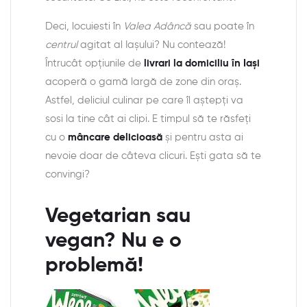
Deci, locuiesti în
Valea Adâncă
sau poate în
centrul
agitat al Iașului? Nu contează!
Întrucât opțiunile de
livrari la domiciliu în Iași
acoperă o gamă largă de zone din oraș.
Astfel, deliciul culinar pe care îl aștepți va
sosi la tine cât ai clipi. E timpul să te răsfeți
cu o
mâncare delicioasă
și pentru asta ai
nevoie doar de câteva clicuri. Ești gata să te
convingi?
Vegetarian sau
vegan? Nu e o
problemă!