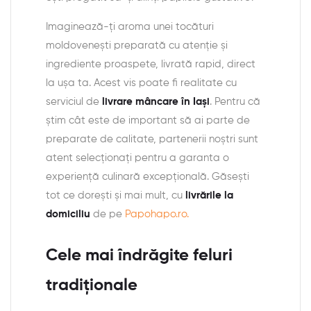
Imaginează-ți aroma unei tocături
moldovenești preparată cu atenție și
ingrediente proaspete, livrată rapid, direct
la ușa ta. Acest vis poate fi realitate cu
serviciul de
livrare mâncare în Iași
. Pentru că
știm cât este de important să ai parte de
preparate de calitate, partenerii noștri sunt
atent selecționați pentru a garanta o
experiență culinară excepțională. Găsești
tot ce dorești și mai mult, cu
livrările la
domiciliu
de pe
Papohapo.ro.
Cele mai îndrăgite feluri
tradiționale