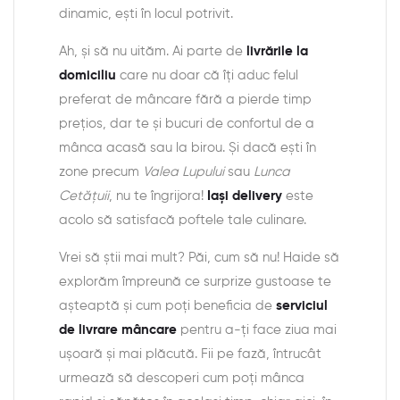
dinamic, ești în locul potrivit.
Ah, și să nu uităm. Ai parte de
livrările la
domiciliu
care nu doar că îți aduc felul
preferat de mâncare fără a pierde timp
prețios, dar te și bucuri de confortul de a
mânca acasă sau la birou. Și dacă ești în
zone precum
Valea Lupului
sau
Lunca
Cetățuii
, nu te îngrijora!
Iași delivery
este
acolo să satisfacă poftele tale culinare.
Vrei să știi mai mult? Păi, cum să nu! Haide să
explorăm împreună ce surprize gustoase te
așteaptă și cum poți beneficia de
serviciul
de livrare mâncare
pentru a-ți face ziua mai
ușoară și mai plăcută. Fii pe fază, întrucât
urmează să descoperi cum poți mânca