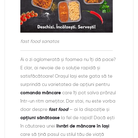
fast food sanatos
Ai o zi aglomerată și foamea nu îți dă pace?
E clar, ai nevoie de o soluție rapidă și
satisfăcătoare! Orașul Iași este gata să te
surprindă cu varietatea de opțiuni pentru
comanda mâncare
care îți pot salva prânzul
într-un ritm amețitor. Dar stai, nu este vorba
doar despre
fast food
— ai la dispoziție și
opțiuni sănătoase
la fel de rapid! Dacă ești
în căutarea unei
livrări de mâncare în Iași
care să țină pasul cu stilul tău de viață