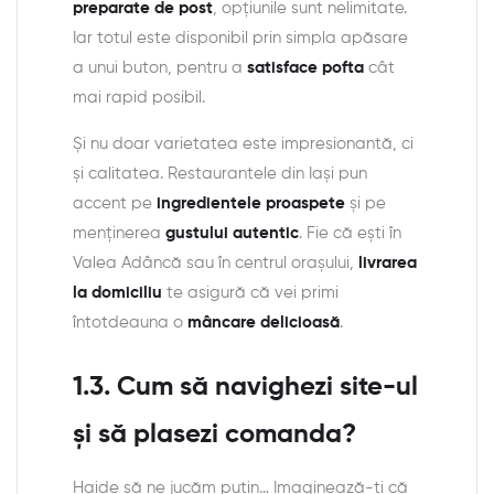
preparate de post
, opţiunile sunt nelimitate.
Iar totul este disponibil prin simpla apăsare
a unui buton, pentru a
satisface pofta
cât
mai rapid posibil.
Și nu doar varietatea este impresionantă, ci
și calitatea. Restaurantele din Iași pun
accent pe
ingredientele proaspete
și pe
menținerea
gustului autentic
. Fie că ești în
Valea Adâncă sau în centrul orașului,
livrarea
la domiciliu
te asigură că vei primi
întotdeauna o
mâncare delicioasă
.
1.3. Cum să navighezi site-ul
și să plasezi comanda?
Haide să ne jucăm puțin… Imaginează-ți că