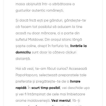
masa obișnuită într-o sărbătoare a
gusturilor autentic românești.
Și dacă încă ești pe gânduri, gândește-te
că facem tot posibilul să aducem la tine
acasă nu doar mâncare, ci o parte din
sufletul Moldovei. Din orașul istoric lângă
șapte coline, drept în farfuria ta,
livrările la
domiciliu
sunt doar la câteva clickuri
distanță.
Hai să vezi, te-am făcut curios? Accesează
PapoHapo.ro, selectează preparatele tale
preferate și pregătește-te de o
livrare
rapidă
. În
scurt timp posibil
, vei deschide ușa
și vei fi întâmpinat de cele mai îmbietoare
arome moldovenești.
Vezi meniul
, fă-ți