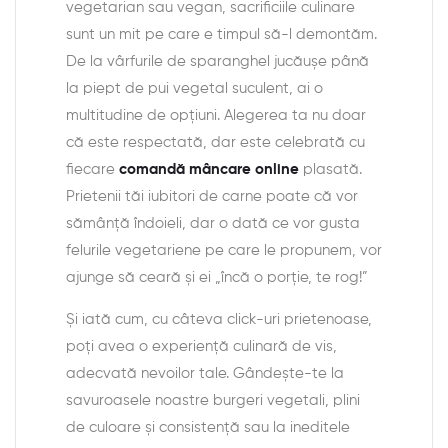
vegetarian sau vegan, sacrificiile culinare
sunt un mit pe care e timpul să-l demontăm.
De la vârfurile de sparanghel jucăușe până
la piept de pui vegetal suculent, ai o
multitudine de opțiuni. Alegerea ta nu doar
că este respectată, dar este celebrată cu
fiecare
comandă mâncare online
plasată.
Prietenii tăi iubitori de carne poate că vor
sămânță îndoieli, dar o dată ce vor gusta
felurile vegetariene pe care le propunem, vor
ajunge să ceară și ei „încă o porție, te rog!”
Și iată cum, cu câteva click-uri prietenoase,
poți avea o experiență culinară de vis,
adecvată nevoilor tale. Gândește-te la
savuroasele noastre burgeri vegetali, plini
de culoare și consistență sau la ineditele