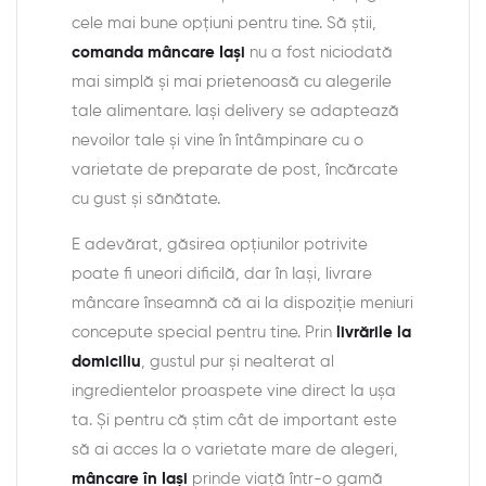
cele mai bune opțiuni pentru tine. Să știi,
comanda mâncare Iași
nu a fost niciodată
mai simplă și mai prietenoasă cu alegerile
tale alimentare. Iași delivery se adaptează
nevoilor tale și vine în întâmpinare cu o
varietate de preparate de post, încărcate
cu gust și sănătate.
E adevărat, găsirea opțiunilor potrivite
poate fi uneori dificilă, dar în Iași, livrare
mâncare înseamnă că ai la dispoziție meniuri
concepute special pentru tine. Prin
livrările la
domiciliu
, gustul pur și nealterat al
ingredientelor proaspete vine direct la ușa
ta. Și pentru că știm cât de important este
să ai acces la o varietate mare de alegeri,
mâncare în Iaşi
prinde viață într-o gamă