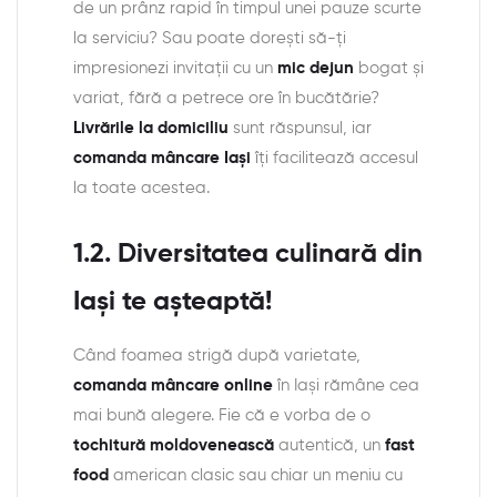
de un prânz rapid în timpul unei pauze scurte
la serviciu? Sau poate dorești să-ți
impresionezi invitații cu un
mic dejun
bogat și
variat, fără a petrece ore în bucătărie?
Livrările la domiciliu
sunt răspunsul, iar
comanda mâncare Iași
îți facilitează accesul
la toate acestea.
1.2. Diversitatea culinară din
Iași te așteaptă!
Când foamea strigă după varietate,
comanda mâncare online
în Iași rămâne cea
mai bună alegere. Fie că e vorba de o
tochitură moldovenească
autentică, un
fast
food
american clasic sau chiar un meniu cu