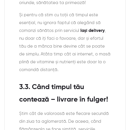
oriunde, sănătatea ta primează!
Și pentru că stim cu toții că timpul este
esențial, nu ignora faptul că alegând să
comanzi sănătos prin serviciul
Iași delivery
,
nu doar că iţi faci o favoare, dar și efortul
tău de a mânca bine devine cât se poate
de simplu. Atâta timp cât ai internet, o masă
plină de vitamine și nutrienți este doar la o
comandă distanță.
3.3. Când timpul tău
contează – livrare în fulger!
Știm cât de valoroasă este fiecare secundă
din ziua ta aglomerată. De aceea, când
flămânzeala se face simțită, serviciile