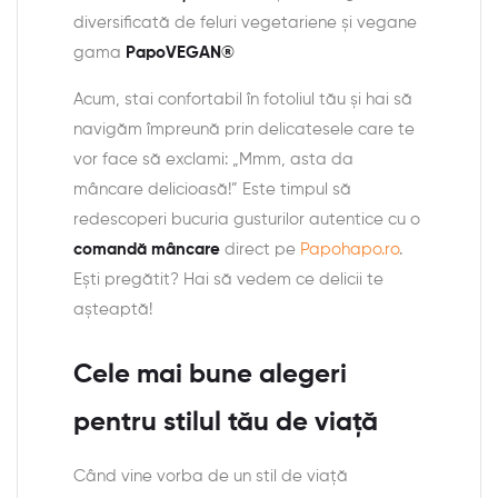
diversificată de feluri vegetariene și vegane
gama
PapoVEGAN®
Acum, stai confortabil în fotoliul tău și hai să
navigăm împreună prin delicatesele care te
vor face să exclami: „Mmm, asta da
mâncare delicioasă!” Este timpul să
redescoperi bucuria gusturilor autentice cu o
comandă mâncare
direct pe
Papohapo.ro
.
Ești pregătit? Hai să vedem ce delicii te
așteaptă!
Cele mai bune alegeri
pentru stilul tău de viață
Când vine vorba de un stil de viață