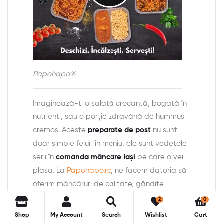
Papohapo®
Imaginează-ți o salată crocantă, bogată în
nutrienți, sau o porție zdravănă de hummus
cremos. Aceste
preparate de post
nu sunt
doar simple feluri în meniu, ele sunt vedetele
serii în
comanda mâncare Iași
pe care o vei
plasa. La
Papohapo.ro
, ne facem datoria să
oferim mâncăruri de calitate, gândite
special pentru a
satisface pofta
fiecărui
2
0
gurmand visător la preparate fără carne.
Shop
My Account
Search
Wishlist
Cart