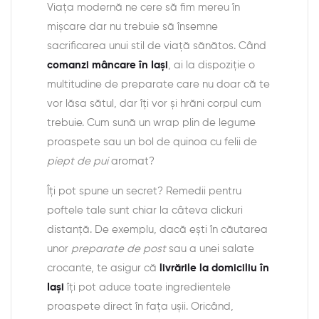
Viața modernă ne cere să fim mereu în
mișcare dar nu trebuie să însemne
sacrificarea unui stil de viață sănătos. Când
comanzi mâncare în Iași
, ai la dispoziție o
multitudine de preparate care nu doar că te
vor lăsa sătul, dar îți vor și hrăni corpul cum
trebuie. Cum sună un wrap plin de legume
proaspete sau un bol de quinoa cu felii de
piept de pui
aromat?
Îți pot spune un secret? Remedii pentru
poftele tale sunt chiar la câteva clickuri
distanță. De exemplu, dacă ești în căutarea
unor
preparate de post
sau a unei salate
crocante, te asigur că
livrările la domiciliu în
Iași
îți pot aduce toate ingredientele
proaspete direct în fața ușii. Oricând,