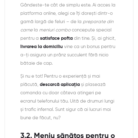
Gândeste-te cât de simplu este. Ai acces la
platforma online, alegi ce îți dorești dintr-o
gamă largă de feluri – de la
preparate din
carne
la
meniuri combo
concepute special
pentru a
satisface pofta
din tine. Și, ai ghicit,
livrarea la domiciliu
vine ca un bonus pentru
a-ți asigura un prânz succulent fără nicio
bătaie de cap.
Și nu e tot! Pentru o experiență și mai
plăcută,
descarcă aplicația
și plasează
comanda cu doar câteva atingeri pe
ecranul telefonului tău. Uită de drumuri lungi
și trafic infernal. Sunt sigur că ai lucruri mai
bune de făcut, nu?
3.2. Meniu sănătos pentru o