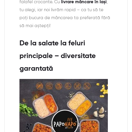
falafel crocante. Cu
livrare mâncare în Iași
,
tu alegi, iar noi livrăm rapid – ca tu să te
poți bucura de mâncarea ta preferată fără
să mai aștepți!
De la salate la feluri
principale – diversitate
garantată