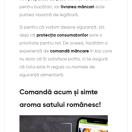
pentru bucătari, iar
livrarea mâncari
este
puntea noastră de legătură.
Și pentru că vorbim despre siguranță, știi
deja că
protecția consumatorilor
este o
prioritate pentru noi. De aceea, facilităm o
experiență de
comandă mâncare
în Iași care
nu doar că îți satisface pofta, ci te asigură
că totul este în regula cu normele de
siguranță alimentară.
Comandă acum și simte
aroma satului românesc!