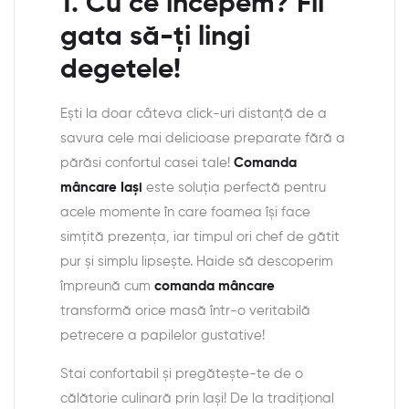
1. Cu ce începem? Fii
gata să-ți lingi
degetele!
Ești la doar câteva click-uri distanţă de a
savura cele mai delicioase preparate fără a
părăsi confortul casei tale!
Comanda
mâncare Iași
este soluția perfectă pentru
acele momente în care foamea își face
simțită prezența, iar timpul ori chef de gătit
pur și simplu lipsește. Haide să descoperim
împreună cum
comanda mâncare
transformă orice masă într-o veritabilă
petrecere a papilelor gustative!
Stai confortabil și pregătește-te de o
călătorie culinară prin Iași! De la tradiţional