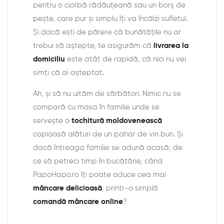
pentru o ciorbă rădăuțeană sau un borș de
pește, care pur și simplu îți va încălzi sufletul.
Și dacă ești de părere că bunătățile nu ar
trebui să aștepte, te asigurăm că
livrarea la
domiciliu
este atât de rapidă, că nici nu vei
simți că ai așteptat.
Ah, și să nu uităm de sărbători. Nimic nu se
compară cu masa în familie unde se
servește o
tochitură moldovenească
copioasă alături de un pahar de vin bun. Și
dacă întreaga familie se adună acasă, de
ce să petreci timp în bucătărie, când
PapoHapo.ro îți poate aduce cea mai
mâncare delicioasă
, printr-o simplă
comandă mâncare online
?