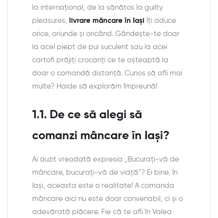
la internaţional, de la sănătos la guilty
pleasures,
livrare mâncare în Iași
îți aduce
orice, oriunde și oricând. Gândește-te doar
la acel piept de pui suculent sau la acei
cartofi prăjiți crocanți ce te așteaptă la
doar o comandă distanță. Curios să afli mai
multe? Haide să explorăm împreună!
1.1. De ce să alegi să
comanzi mâncare în Iași?
Ai auzit vreodată expresia „Bucurați-vă de
mâncare, bucurați-vă de viață”? Ei bine, în
Iași, aceasta este o realitate! A comanda
mâncare aici nu este doar convenabil, ci și o
adevărată plăcere. Fie că te afli în Valea