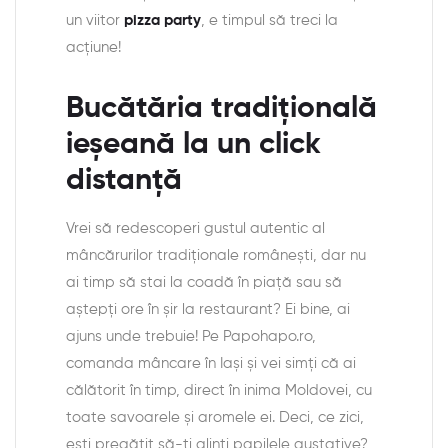
un viitor
pizza party
, e timpul să treci la
acțiune!
Bucătăria tradițională
ieșeană la un click
distanță
Vrei să redescoperi gustul autentic al
mâncărurilor tradiționale românești, dar nu
ai timp să stai la coadă în piață sau să
aștepți ore în șir la restaurant? Ei bine, ai
ajuns unde trebuie! Pe Papohapo.ro,
comanda mâncare în Iași și vei simți că ai
călătorit în timp, direct în inima Moldovei, cu
toate savoarele și aromele ei. Deci, ce zici,
ești pregătit să-ți alinți papilele gustative?