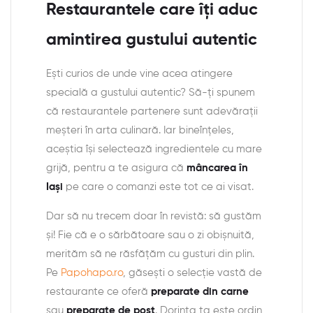
Restaurantele care îți aduc
amintirea gustului autentic
Ești curios de unde vine acea atingere
specială a gustului autentic? Să-ți spunem
că restaurantele partenere sunt adevărații
meșteri în arta culinară. Iar bineînțeles,
aceștia își selectează ingredientele cu mare
grijă, pentru a te asigura că
mâncarea în
Iași
pe care o comanzi este tot ce ai visat.
Dar să nu trecem doar în revistă: să gustăm
și! Fie că e o sărbătoare sau o zi obișnuită,
merităm să ne răsfățăm cu gusturi din plin.
Pe
Papohapo.ro
, găsești o selecție vastă de
restaurante ce oferă
preparate din carne
sau
preparate de post
. Dorința ta este ordin