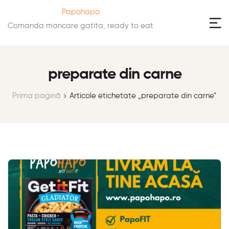
Papohapo
Comanda mancare gatita, ready to eat
preparate din carne
Prima pagină
Articole etichetate „preparate din carne”