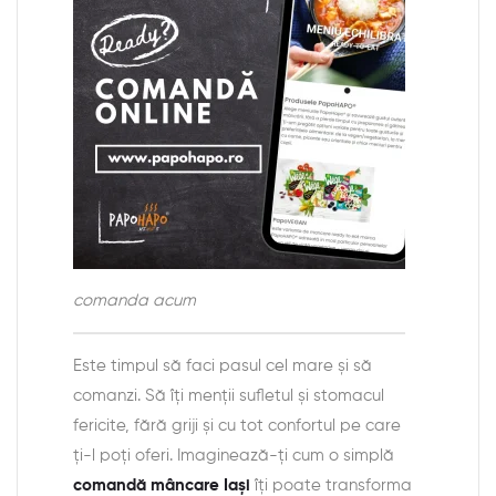
comanda acum
Este timpul să faci pasul cel mare și să
comanzi. Să îți menții sufletul și stomacul
fericite, fără griji și cu tot confortul pe care
ți-l poți oferi. Imaginează-ți cum o simplă
comandă mâncare Iași
îți poate transforma