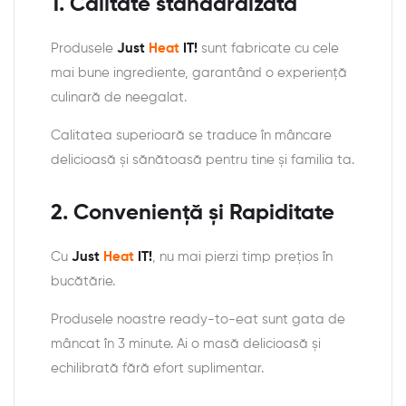
1.
Calitate standardizată
Produsele
Just
Heat
IT!
sunt fabricate cu cele
mai bune ingrediente, garantând o experiență
culinară de neegalat.
Calitatea superioară se traduce în mâncare
delicioasă și sănătoasă pentru tine și familia ta.
2.
Conveniență și Rapiditate
Cu
Just
Heat
IT!
, nu mai pierzi timp prețios în
bucătărie.
Produsele noastre ready-to-eat sunt gata de
mâncat în 3 minute. Ai o masă delicioasă și
echilibrată fără efort suplimentar.