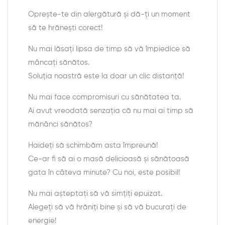
Oprește-te din alergătură și dă-ți un moment
să te hrănești corect!
Nu mai lăsați lipsa de timp să vă împiedice să
mâncați sănătos.
Soluția noastră este la doar un clic distanță!
Nu mai face compromisuri cu sănătatea ta.
Ai avut vreodată senzația că nu mai ai timp să
mănânci sănătos?
Haideți să schimbăm asta împreună!
Ce-ar fi să ai o masă delicioasă și sănătoasă
gata în câteva minute? Cu noi, este posibil!
Nu mai așteptați să vă simțiți epuizat.
Alegeți să vă hrăniți bine și să vă bucurați de
energie!