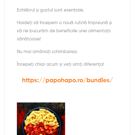
Echilibrul și gustul sunt esențiale.
Haideți să începem o nouă rutină împreună și
să ne bucurăm de beneficiile unei alimentații
sănătoase!
Nu mai amânați schimbarea.
Începeți chiar acum și veți simți diferența!
https://papohapo.ro/bundles/