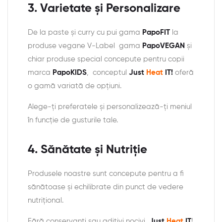
3.
Varietate și Personalizare
De la paste și curry cu pui gama
PapoFIT
la
produse vegane V-Label gama
PapoVEGAN
și
chiar produse special concepute pentru copii
marca
PapoKIDS
, conceptul
Just
Heat
IT!
oferă
o gamă variată de opțiuni.
Alege-ți preferatele și personalizează-ți meniul
în funcție de gusturile tale.
4.
Sănătate și Nutriție
Produsele noastre sunt concepute pentru a fi
sănătoase și echilibrate din punct de vedere
nutrițional.
Fără conservanți sau aditivi nocivi,
Just
Heat
IT
!