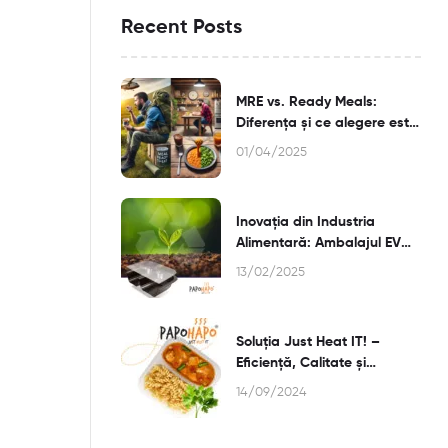
Recent Posts
MRE vs. Ready Meals:
Diferența și ce alegere este
mai bună pentru Tine?
01/04/2025
Inovația din Industria
Alimentară: Ambalajul EVOH
și Termosterilizarea
13/02/2025
Soluția Just Heat IT! –
Eficiență, Calitate și
Flexibilitate
14/09/2024
pentru Afacerea ta din
HoReCa