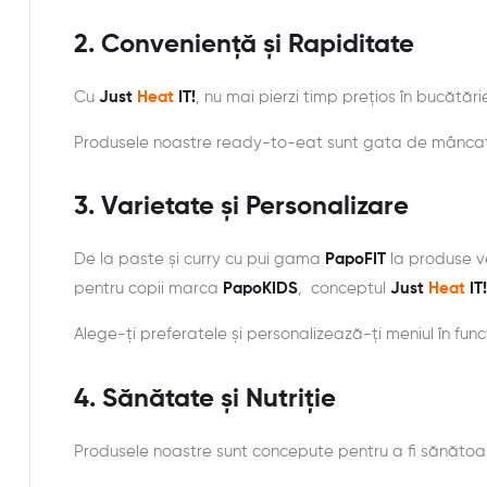
2.
Conveniență și Rapiditate
Cu
Just
Heat
IT!
, nu mai pierzi timp prețios în bucătărie
Produsele noastre ready-to-eat sunt gata de mâncat în
3.
Varietate și Personalizare
De la paste și curry cu pui gama
PapoFIT
la produse 
pentru copii marca
PapoKIDS
, conceptul
Just
Heat
IT!
Alege-ți preferatele și personalizează-ți meniul în funcț
4.
Sănătate și Nutriție
Produsele noastre sunt concepute pentru a fi sănătoase