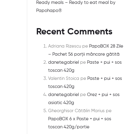
Ready meals – Ready to eat meal by
Papohapo®
Recent Comments
Adriana Rizescu
pe
PapoBOX 28 Zile
– Pachet 56 porții mâncare gătită
danete.gabriel
pe
Paste + pui + sos
toscan 420g
Valentin Stoica
pe
Paste + pui + sos
toscan 420g
danete.gabriel
pe
Orez + pui + sos
asiatic 420g
Gheorghisor Cătălin Marius
pe
PapoBOX 6 x Paste + pui + sos
toscan 420g/portie