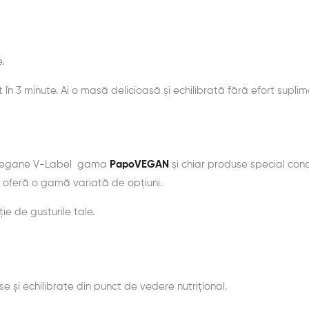
.
 3 minute. Ai o masă delicioasă și echilibrată fără efort suplim
vegane V-Label gama
PapoVEGAN
și chiar produse special co
oferă o gamă variată de opțiuni.
ie de gusturile tale.
 și echilibrate din punct de vedere nutrițional.