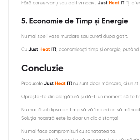
Fără conservanți sau aditivi nocivi,
Just
Heat
IT
! îți o
5.
Economie de Timp și Energie
Nu mai speli vase murdare sau cureți după gătit.
Cu
Just
Heat
IT!
, economisești timp și energie, putând
Concluzie
Produsele
Just
Heat
IT!
nu sunt doar mâncare, ci un stil
Oprește-te din alergătură și dă-ți un moment să te hr
Nu mai lăsați lipsa de timp să vă împiedice să mâncaț
Soluția noastră este la doar un clic distanță!
Nu mai face compromisuri cu sănătatea ta.
Ai avut vreodată senzația că nu mai ai timp să mănâ