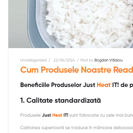
Uncategorized
22/06/2024
Post by
Bogdan Vlădoiu
Cum Produsele Noastre Ready t
Beneficiile Produselor
Just
Heat
IT!
de 
1.
Calitate standardizată
Produsele
Just
Heat
IT!
sunt fabricate cu cele mai bun
Calitatea superioară se traduce în mâncare delicioasă 