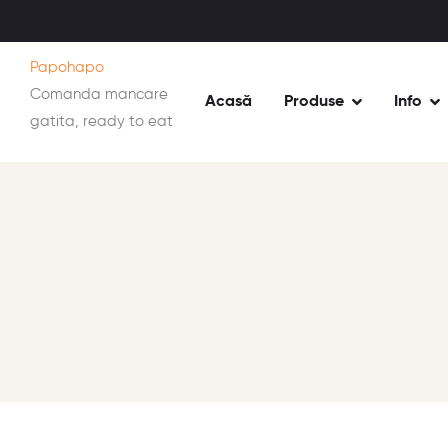
Papohapo
Comanda mancare
Acasă
Produse
Info
gatita, ready to eat